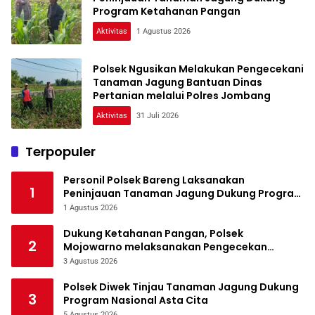
Program Ketahanan Pangan
Aktivitas
1 Agustus 2026
Polsek Ngusikan Melakukan Pengecekani
Tanaman Jagung Bantuan Dinas
Pertanian melalui Polres Jombang
Aktivitas
31 Juli 2026
Terpopuler
Personil Polsek Bareng Laksanakan
1
Peninjauan Tanaman Jagung Dukung Program
Ketahanan Pangan
1 Agustus 2026
Dukung Ketahanan Pangan, Polsek
2
Mojowarno melaksanakan Pengecekan
Tanaman Jagung
3 Agustus 2026
Polsek Diwek Tinjau Tanaman Jagung Dukung
3
Program Nasional Asta Cita
5 Agustus 2026