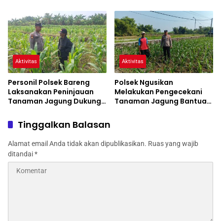
Cita
Pengecekan Tanaman
Jagung
Aktivitas
Aktivitas
Personil Polsek Bareng
Polsek Ngusikan
Laksanakan Peninjauan
Melakukan Pengecekani
Tanaman Jagung Dukung
Tanaman Jagung Bantuan
Program Ketahanan
Dinas Pertanian melalui
Pangan
Polres Jombang
Tinggalkan Balasan
Alamat email Anda tidak akan dipublikasikan.
Ruas yang wajib
ditandai
*