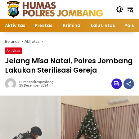
Langsung
ke
konten
Aktivitas
Prestasi
Kriminal
Lalu Lintas
Polsek
Beranda
Aktivitas
Aktivitas
Jelang Misa Natal, Polres Jombang
Lakukan Sterilisasi Gereja
Humaspolresjombang
25 Desember 2024