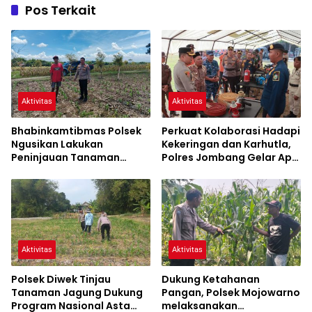
Pos Terkait
Aktivitas
Aktivitas
Bhabinkamtibmas Polsek
Perkuat Kolaborasi Hadapi
Ngusikan Lakukan
Kekeringan dan Karhutla,
Peninjauan Tanaman
Polres Jombang Gelar Apel
Jagung Dalam Rangka
Siaga Bencana
Mendukung Ketahanan
Pangan
Aktivitas
Aktivitas
Polsek Diwek Tinjau
Dukung Ketahanan
Tanaman Jagung Dukung
Pangan, Polsek Mojowarno
Program Nasional Asta
melaksanakan