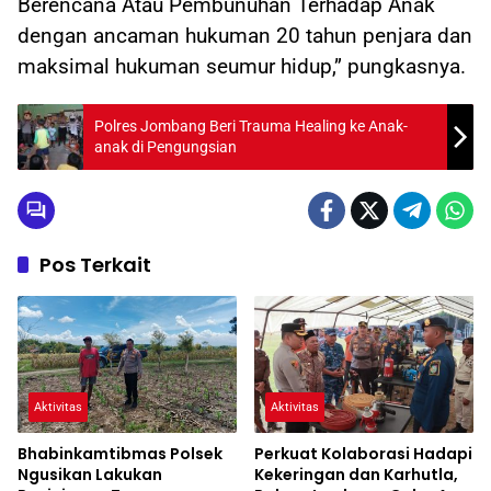
Berencana Atau Pembunuhan Terhadap Anak
dengan ancaman hukuman 20 tahun penjara dan
maksimal hukuman seumur hidup,” pungkasnya.
Polres Jombang Beri Trauma Healing ke Anak-
anak di Pengungsian
Pos Terkait
Aktivitas
Aktivitas
Bhabinkamtibmas Polsek
Perkuat Kolaborasi Hadapi
Ngusikan Lakukan
Kekeringan dan Karhutla,