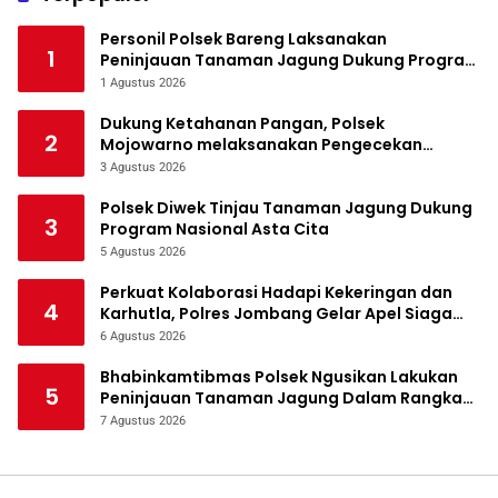
Personil Polsek Bareng Laksanakan
1
Peninjauan Tanaman Jagung Dukung Program
Ketahanan Pangan
1 Agustus 2026
Dukung Ketahanan Pangan, Polsek
2
Mojowarno melaksanakan Pengecekan
Tanaman Jagung
3 Agustus 2026
Polsek Diwek Tinjau Tanaman Jagung Dukung
3
Program Nasional Asta Cita
5 Agustus 2026
Perkuat Kolaborasi Hadapi Kekeringan dan
4
Karhutla, Polres Jombang Gelar Apel Siaga
Bencana
6 Agustus 2026
Bhabinkamtibmas Polsek Ngusikan Lakukan
5
Peninjauan Tanaman Jagung Dalam Rangka
Mendukung Ketahanan Pangan
7 Agustus 2026