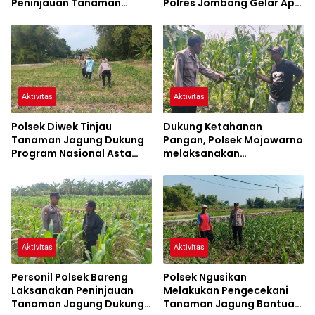
Peninjauan Tanaman
Polres Jombang Gelar Apel
Jagung Dalam Rangka
Siaga Bencana
Mendukung Ketahanan
Pangan
Aktivitas
Aktivitas
Polsek Diwek Tinjau
Dukung Ketahanan
Tanaman Jagung Dukung
Pangan, Polsek Mojowarno
Program Nasional Asta
melaksanakan
Cita
Pengecekan Tanaman
Jagung
Aktivitas
Aktivitas
Personil Polsek Bareng
Polsek Ngusikan
Laksanakan Peninjauan
Melakukan Pengecekani
Tanaman Jagung Dukung
Tanaman Jagung Bantuan