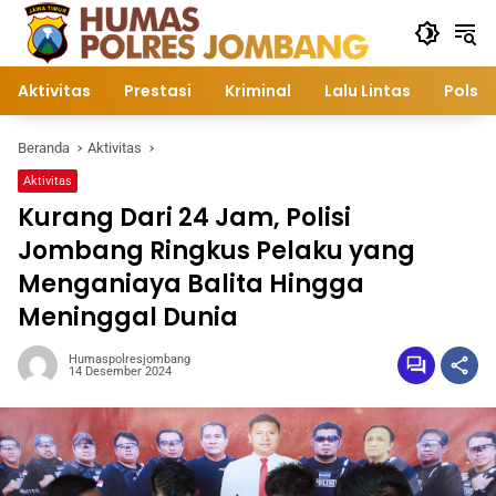
Langsung
ke
konten
Aktivitas
Prestasi
Kriminal
Lalu Lintas
Polsek
Beranda
Aktivitas
Aktivitas
Kurang Dari 24 Jam, Polisi
Jombang Ringkus Pelaku yang
Menganiaya Balita Hingga
Meninggal Dunia
Humaspolresjombang
14 Desember 2024