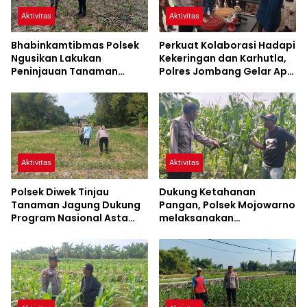
Aktivitas
Aktivitas
Bhabinkamtibmas Polsek
Perkuat Kolaborasi Hadapi
Ngusikan Lakukan
Kekeringan dan Karhutla,
Peninjauan Tanaman
Polres Jombang Gelar Apel
Jagung Dalam Rangka
Siaga Bencana
Mendukung Ketahanan
Pangan
Aktivitas
Aktivitas
Polsek Diwek Tinjau
Dukung Ketahanan
Tanaman Jagung Dukung
Pangan, Polsek Mojowarno
Program Nasional Asta
melaksanakan
Cita
Pengecekan Tanaman
Jagung