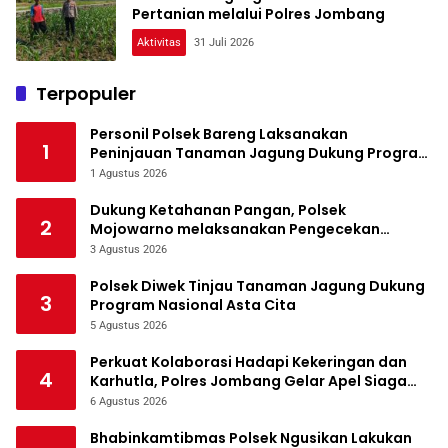
Pertanian melalui Polres Jombang
Aktivitas
31 Juli 2026
Terpopuler
Personil Polsek Bareng Laksanakan
1
Peninjauan Tanaman Jagung Dukung Program
Ketahanan Pangan
1 Agustus 2026
Dukung Ketahanan Pangan, Polsek
2
Mojowarno melaksanakan Pengecekan
Tanaman Jagung
3 Agustus 2026
Polsek Diwek Tinjau Tanaman Jagung Dukung
3
Program Nasional Asta Cita
5 Agustus 2026
Perkuat Kolaborasi Hadapi Kekeringan dan
4
Karhutla, Polres Jombang Gelar Apel Siaga
Bencana
6 Agustus 2026
Bhabinkamtibmas Polsek Ngusikan Lakukan