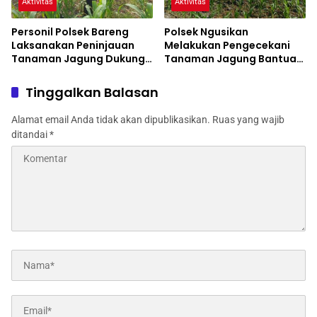
Aktivitas
Aktivitas
Personil Polsek Bareng
Polsek Ngusikan
Laksanakan Peninjauan
Melakukan Pengecekani
Tanaman Jagung Dukung
Tanaman Jagung Bantuan
Program Ketahanan
Dinas Pertanian melalui
Pangan
Polres Jombang
Tinggalkan Balasan
Alamat email Anda tidak akan dipublikasikan.
Ruas yang wajib
ditandai
*