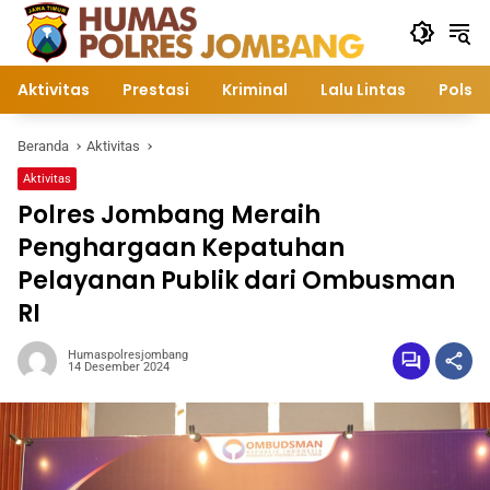
Langsung
ke
konten
Aktivitas
Prestasi
Kriminal
Lalu Lintas
Polsek
Beranda
Aktivitas
Aktivitas
Polres Jombang Meraih
Penghargaan Kepatuhan
Pelayanan Publik dari Ombusman
RI
Humaspolresjombang
14 Desember 2024