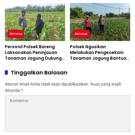
Jagung
Aktivitas
Aktivitas
Personil Polsek Bareng
Polsek Ngusikan
Laksanakan Peninjauan
Melakukan Pengecekani
Tanaman Jagung Dukung
Tanaman Jagung Bantuan
Program Ketahanan
Dinas Pertanian melalui
Pangan
Polres Jombang
Tinggalkan Balasan
Alamat email Anda tidak akan dipublikasikan.
Ruas yang wajib
ditandai
*