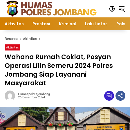
Langsung
ke
konten
Aktivitas
Prestasi
Kriminal
Lalu Lintas
Polsek
Beranda
Aktivitas
Aktivitas
Wahana Rumah Coklat, Posyan
Operasi Lilin Semeru 2024 Polres
Jombang Siap Layanani
Masyarakat
Humaspolresjombang
26 Desember 2024