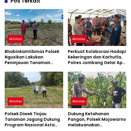
Pos Terkait
Aktivitas
Aktivitas
Bhabinkamtibmas Polsek
Perkuat Kolaborasi Hadapi
Ngusikan Lakukan
Kekeringan dan Karhutla,
Peninjauan Tanaman
Polres Jombang Gelar Apel
Jagung Dalam Rangka
Siaga Bencana
Mendukung Ketahanan
Pangan
Aktivitas
Aktivitas
Polsek Diwek Tinjau
Dukung Ketahanan
Tanaman Jagung Dukung
Pangan, Polsek Mojowarno
Program Nasional Asta
melaksanakan
Cita
Pengecekan Tanaman