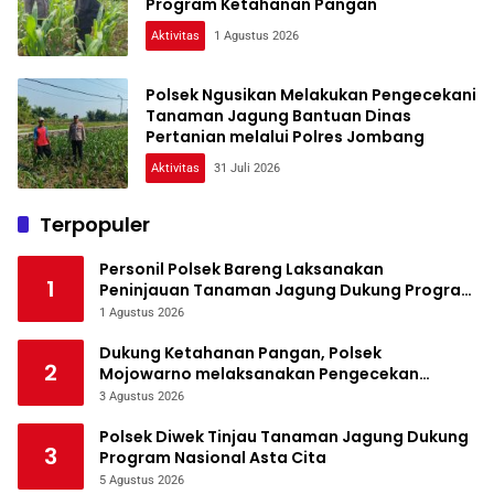
Program Ketahanan Pangan
Aktivitas
1 Agustus 2026
Polsek Ngusikan Melakukan Pengecekani
Tanaman Jagung Bantuan Dinas
Pertanian melalui Polres Jombang
Aktivitas
31 Juli 2026
Terpopuler
Personil Polsek Bareng Laksanakan
1
Peninjauan Tanaman Jagung Dukung Program
Ketahanan Pangan
1 Agustus 2026
Dukung Ketahanan Pangan, Polsek
2
Mojowarno melaksanakan Pengecekan
Tanaman Jagung
3 Agustus 2026
Polsek Diwek Tinjau Tanaman Jagung Dukung
3
Program Nasional Asta Cita
5 Agustus 2026