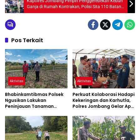
Kapolres Jombang Pimpin Penggerebekan Kebun
Ganja di Rumah Kontrakan, Polisi Sita 110 Batang
Ganja Hidup
Pos Terkait
Aktivitas
Aktivitas
Bhabinkamtibmas Polsek
Perkuat Kolaborasi Hadapi
Ngusikan Lakukan
Kekeringan dan Karhutla,
Peninjauan Tanaman
Polres Jombang Gelar Apel
Jagung Dalam Rangka
Siaga Bencana
Mendukung Ketahanan
Pangan