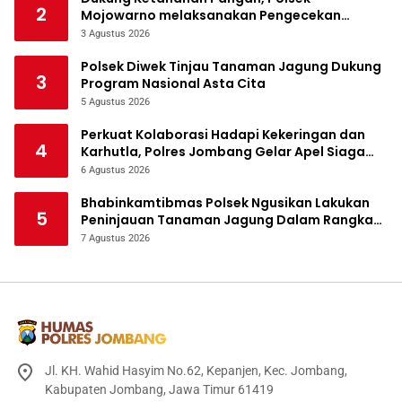
2
Mojowarno melaksanakan Pengecekan
Tanaman Jagung
3 Agustus 2026
Polsek Diwek Tinjau Tanaman Jagung Dukung
3
Program Nasional Asta Cita
5 Agustus 2026
Perkuat Kolaborasi Hadapi Kekeringan dan
4
Karhutla, Polres Jombang Gelar Apel Siaga
Bencana
6 Agustus 2026
Bhabinkamtibmas Polsek Ngusikan Lakukan
5
Peninjauan Tanaman Jagung Dalam Rangka
Mendukung Ketahanan Pangan
7 Agustus 2026
Jl. KH. Wahid Hasyim No.62, Kepanjen, Kec. Jombang,
Kabupaten Jombang, Jawa Timur 61419