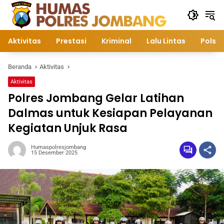
Langsung
ke
konten
Aktivitas
Prestasi
Kriminal
Lalu Lintas
Polsek
Beranda
Aktivitas
Aktivitas
Polres Jombang Gelar Latihan
Dalmas untuk Kesiapan Pelayanan
Kegiatan Unjuk Rasa
Humaspolresjombang
15 Desember 2025