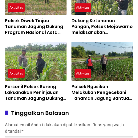
Aktivitas
Aktivitas
Polsek Diwek Tinjau
Dukung Ketahanan
Tanaman Jagung Dukung
Pangan, Polsek Mojowarno
Program Nasional Asta
melaksanakan
Cita
Pengecekan Tanaman
Jagung
Aktivitas
Aktivitas
Personil Polsek Bareng
Polsek Ngusikan
Laksanakan Peninjauan
Melakukan Pengecekani
Tanaman Jagung Dukung
Tanaman Jagung Bantuan
Program Ketahanan
Dinas Pertanian melalui
Pangan
Polres Jombang
Tinggalkan Balasan
Alamat email Anda tidak akan dipublikasikan.
Ruas yang wajib
ditandai
*