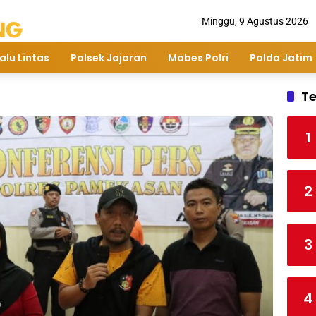
Minggu, 9 Agustus 2026
alu Lintas
Polsek Jajaran
Mabes Polri
Polda Jatim
Te
1
2
3
4