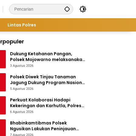
Lintas Polres
rpopuler
Dukung Ketahanan Pangan,
Polsek Mojowarno melaksanakan
Pengecekan Tanaman Jagung
3 Agustus 2026
Polsek Diwek Tinjau Tanaman
Jagung Dukung Program Nasional
Asta Cita
5 Agustus 2026
Perkuat Kolaborasi Hadapi
Kekeringan dan Karhutla, Polres
Jombang Gelar Apel Siaga
6 Agustus 2026
Bencana
Bhabinkamtibmas Polsek
Ngusikan Lakukan Peninjauan
Tanaman Jagung Dalam Rangka
7 Agustus 2026