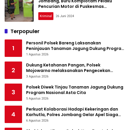
Jombang, Buru Komplotam Pelaku
Pencurian Motor di Puskesmas
Mojoagung
Kriminal
26 Juni 2024
Terpopuler
Personil Polsek Bareng Laksanakan
1
Peninjauan Tanaman Jagung Dukung Program
Ketahanan Pangan
1 Agustus 2026
Dukung Ketahanan Pangan, Polsek
2
Mojowarno melaksanakan Pengecekan
Tanaman Jagung
3 Agustus 2026
Polsek Diwek Tinjau Tanaman Jagung Dukung
3
Program Nasional Asta Cita
5 Agustus 2026
Perkuat Kolaborasi Hadapi Kekeringan dan
4
Karhutla, Polres Jombang Gelar Apel Siaga
Bencana
6 Agustus 2026