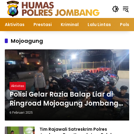
Langsung
ke
konten
Aktivitas
Prestasi
Kriminal
Lalu Lintas
Polsek
Mojoagung
Aktivitas
Polisi Gelar Razia Balap Liar di
Ringroad Mojoagung Jombang,
Amankan 13 Remaja dan 7
6 Februari 2025
Sepeda Motor
Tim Rajawali Satreskrim Polres