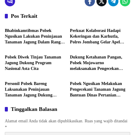
Pos Terkait
Aktivitas
Aktivitas
Bhabinkamtibmas Polsek
Perkuat Kolaborasi Hadapi
Ngusikan Lakukan Peninjauan
Kekeringan dan Karhutla,
Tanaman Jagung Dalam Rangka
Polres Jombang Gelar Apel
Aktivitas
Aktivitas
Mendukung Ketahanan Pangan
Siaga Bencana
Polsek Diwek Tinjau Tanaman
Dukung Ketahanan Pangan,
Jagung Dukung Program
Polsek Mojowarno
Nasional Asta Cita
melaksanakan Pengecekan
Aktivitas
Aktivitas
Tanaman Jagung
Personil Polsek Bareng
Polsek Ngusikan Melakukan
Laksanakan Peninjauan
Pengecekani Tanaman Jagung
Tanaman Jagung Dukung
Bantuan Dinas Pertanian
Program Ketahanan Pangan
melalui Polres Jombang
Tinggalkan Balasan
Alamat email Anda tidak akan dipublikasikan.
Ruas yang wajib ditandai
*