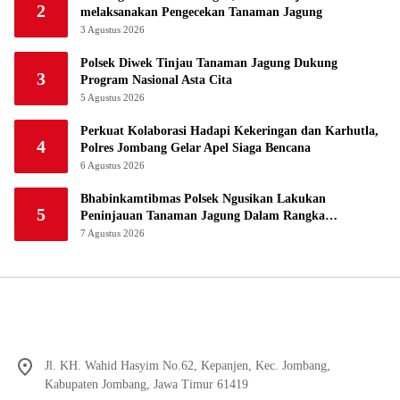
2
melaksanakan Pengecekan Tanaman Jagung
3 Agustus 2026
Polsek Diwek Tinjau Tanaman Jagung Dukung
3
Program Nasional Asta Cita
5 Agustus 2026
Perkuat Kolaborasi Hadapi Kekeringan dan Karhutla,
4
Polres Jombang Gelar Apel Siaga Bencana
6 Agustus 2026
Bhabinkamtibmas Polsek Ngusikan Lakukan
5
Peninjauan Tanaman Jagung Dalam Rangka
Mendukung Ketahanan Pangan
7 Agustus 2026
Jl. KH. Wahid Hasyim No.62, Kepanjen, Kec. Jombang,
Kabupaten Jombang, Jawa Timur 61419