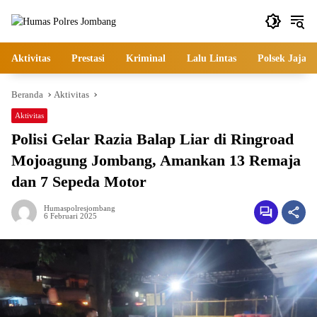
Langsung
ke
konten
Aktivitas
Prestasi
Kriminal
Lalu Lintas
Polsek Jajara
Beranda
Aktivitas
Aktivitas
Polisi Gelar Razia Balap Liar di Ringroad
Mojoagung Jombang, Amankan 13 Remaja
dan 7 Sepeda Motor
Humaspolresjombang
6 Februari 2025