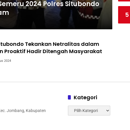
Semeru 2024 Polres Situbondo
lam
5
itubondo Tekankan Netralitas dalam
n Proaktif Hadir Ditengah Masyarakat
us 2024
Kategori
Kategori
 Kec. Jombang, Kabupaten