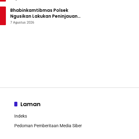
Bencana
Bhabinkamtibmas Polsek
Ngusikan Lakukan Peninjauan
Tanaman Jagung Dalam Rangka
7 Agustus 2026
Mendukung Ketahanan Pangan
Laman
Indeks
Pedoman Pemberitaan Media Siber