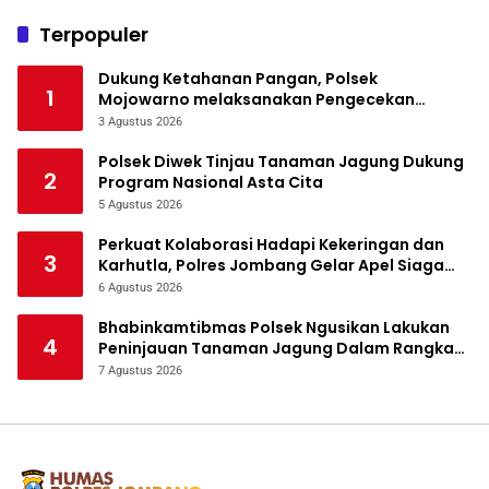
Terpopuler
Dukung Ketahanan Pangan, Polsek
1
Mojowarno melaksanakan Pengecekan
Tanaman Jagung
3 Agustus 2026
Polsek Diwek Tinjau Tanaman Jagung Dukung
2
Program Nasional Asta Cita
5 Agustus 2026
Perkuat Kolaborasi Hadapi Kekeringan dan
3
Karhutla, Polres Jombang Gelar Apel Siaga
Bencana
6 Agustus 2026
Bhabinkamtibmas Polsek Ngusikan Lakukan
4
Peninjauan Tanaman Jagung Dalam Rangka
Mendukung Ketahanan Pangan
7 Agustus 2026