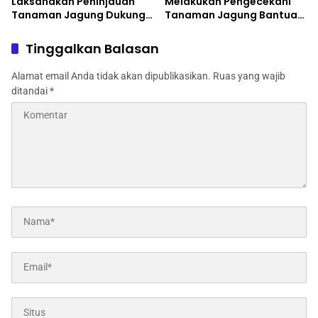
Laksanakan Peninjauan
Melakukan Pengecekani
Tanaman Jagung Dukung
Tanaman Jagung Bantuan
Program Ketahanan
Dinas Pertanian melalui
Pangan
Polres Jombang
Tinggalkan Balasan
Alamat email Anda tidak akan dipublikasikan.
Ruas yang wajib
ditandai
*