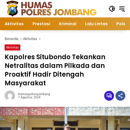
Langsung
ke
konten
Aktivitas
Prestasi
Kriminal
Lalu Lintas
Polsek
Beranda
Aktivitas
Aktivitas
Kapolres Situbondo Tekankan
Netralitas dalam Pilkada dan
Proaktif Hadir Ditengah
Masyarakat
Humaspolresjombang
7 Agustus 2024