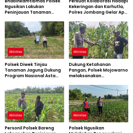
Bhabinkamtibmas Polsek
Perkuat Kolaborasi Hadapi
Ngusikan Lakukan
Kekeringan dan Karhutla,
Peninjauan Tanaman
Polres Jombang Gelar Apel
Jagung Dalam Rangka
Siaga Bencana
Mendukung Ketahanan
Pangan
Aktivitas
Aktivitas
Polsek Diwek Tinjau
Dukung Ketahanan
Tanaman Jagung Dukung
Pangan, Polsek Mojowarno
Program Nasional Asta
melaksanakan
Cita
Pengecekan Tanaman
Jagung
Aktivitas
Aktivitas
Personil Polsek Bareng
Polsek Ngusikan