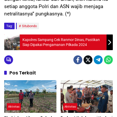
setiap anggota Polri dan ASN wajib menjaga
netralitasnya” pungkasnya. (*)
Tag:
Situbondo
Kapolres Sampang Cek Ranmor Dinas, Pastikan
Siap Dipakai Pengamanan Pilkada 2024
Pos Terkait
Aktivitas
Aktivitas