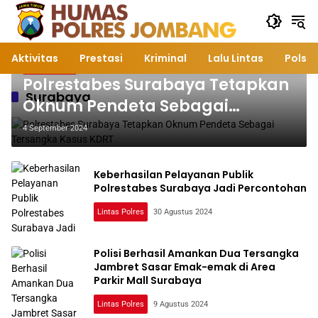
Langsung
ke
konten
Aktivitas
Prestasi
Kriminal
Lalu Lintas
Polsek
Lintas Polres
Polrestabes Surabaya Tetapkan
Surabaya
Oknum Pendeta Sebagai
Tersangka Kasus KDRT
4 September 2024
Keberhasilan Pelayanan Publik
Polrestabes Surabaya Jadi Percontohan
Lintas Polres
30 Agustus 2024
Polisi Berhasil Amankan Dua Tersangka
Jambret Sasar Emak-emak di Area
Parkir Mall Surabaya
Lintas Polres
9 Agustus 2024