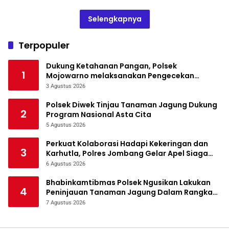
Selengkapnya
Terpopuler
Dukung Ketahanan Pangan, Polsek
1
Mojowarno melaksanakan Pengecekan
Tanaman Jagung
3 Agustus 2026
Polsek Diwek Tinjau Tanaman Jagung Dukung
2
Program Nasional Asta Cita
5 Agustus 2026
Perkuat Kolaborasi Hadapi Kekeringan dan
3
Karhutla, Polres Jombang Gelar Apel Siaga
Bencana
6 Agustus 2026
Bhabinkamtibmas Polsek Ngusikan Lakukan
4
Peninjauan Tanaman Jagung Dalam Rangka
Mendukung Ketahanan Pangan
7 Agustus 2026