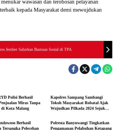
ar menukar wawasan dan terobosan pelayanan
 terbaik kepada Masyarakat demi mewujdukan
lres Jember Salurkan Bantuan Sosial di TPA
olres
Lintas Polres
YD Polisi Berhasil
Kapolres Sampang Sambangi
Penjualan Miras Tanpa
Tokoh Masyarakat Robatal Ajak
r di Kota Malang
Wujudkan Pilkada 2024 Sejuk
olres
Lintas Polres
dan Damai
ondowoso Berhasil
Polresta Banyuwangi Tingkatkan
 Tersangka Pelecehan
Pengamanan Pelabuhan Ketapang