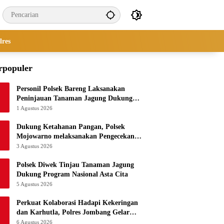
lres
rpopuler
Personil Polsek Bareng Laksanakan
Peninjauan Tanaman Jagung Dukung
Program Ketahanan Pangan
1 Agustus 2026
Dukung Ketahanan Pangan, Polsek
Mojowarno melaksanakan Pengecekan
Tanaman Jagung
3 Agustus 2026
Polsek Diwek Tinjau Tanaman Jagung
Dukung Program Nasional Asta Cita
5 Agustus 2026
Perkuat Kolaborasi Hadapi Kekeringan
dan Karhutla, Polres Jombang Gelar
Apel Siaga Bencana
6 Agustus 2026