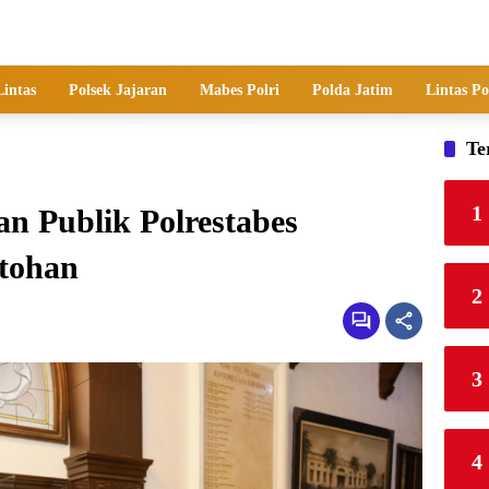
Lintas
Polsek Jajaran
Mabes Polri
Polda Jatim
Lintas Po
Te
1
an Publik Polrestabes
ntohan
2
3
4