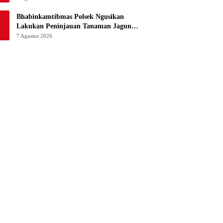
Bhabinkamtibmas Polsek Ngusikan
Lakukan Peninjauan Tanaman Jagung
Dalam Rangka Mendukung Ketahanan
7 Agustus 2026
Pangan