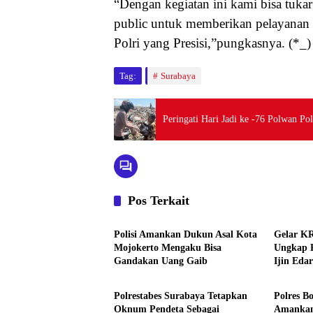
“Dengan kegiatan ini kami bisa tuk
public untuk memberikan pelayanan
Polri yang Presisi,”pungkasnya. (*_)
Tag:
Surabaya
Peringati Hari Jadi ke -76 Polwan Po
Pos Terkait
Lintas Polres
Lintas P
Polisi Amankan Dukun Asal Kota
Gelar KR
Mojokerto Mengaku Bisa
Ungkap 
Gandakan Uang Gaib
Ijin Eda
Lintas Polres
Lintas P
Polrestabes Surabaya Tetapkan
Polres B
Oknum Pendeta Sebagai
Amankan