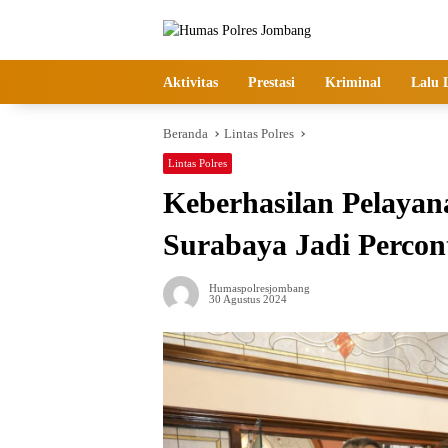
Langsung
ke
konten
Aktivitas
Prestasi
Kriminal
Lalu 
Beranda
Lintas Polres
Lintas Polres
Keberhasilan Pelayan
Surabaya Jadi Perco
Humaspolresjombang
30 Agustus 2024