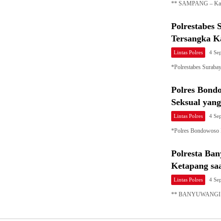
** SAMPANG – Kap
Polrestabes
Tersangka 
Lintas Polres
4 Se
*Polrestabes Surab
Polres Bond
Seksual ya
Lintas Polres
4 Se
*Polres Bondowoso 
Polresta Ba
Ketapang sa
Lintas Polres
4 Se
** BANYUWANGI – P