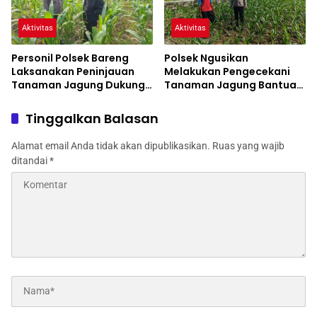
Aktivitas
Aktivitas
Personil Polsek Bareng
Polsek Ngusikan
Laksanakan Peninjauan
Melakukan Pengecekani
Tanaman Jagung Dukung
Tanaman Jagung Bantuan
Program Ketahanan
Dinas Pertanian melalui
Pangan
Polres Jombang
Tinggalkan Balasan
Alamat email Anda tidak akan dipublikasikan.
Ruas yang wajib
ditandai
*