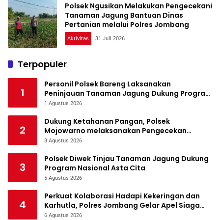
Polsek Ngusikan Melakukan Pengecekani
Tanaman Jagung Bantuan Dinas
Pertanian melalui Polres Jombang
Aktivitas
31 Juli 2026
Terpopuler
Personil Polsek Bareng Laksanakan
1
Peninjauan Tanaman Jagung Dukung Program
Ketahanan Pangan
1 Agustus 2026
Dukung Ketahanan Pangan, Polsek
2
Mojowarno melaksanakan Pengecekan
Tanaman Jagung
3 Agustus 2026
Polsek Diwek Tinjau Tanaman Jagung Dukung
3
Program Nasional Asta Cita
5 Agustus 2026
Perkuat Kolaborasi Hadapi Kekeringan dan
4
Karhutla, Polres Jombang Gelar Apel Siaga
Bencana
6 Agustus 2026