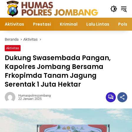
Langsung
ke
konten
Aktivitas
Prestasi
Kriminal
Lalu Lintas
Polsek
Beranda
Aktivitas
Aktivitas
Dukung Swasembada Pangan,
Kapolres Jombang Bersama
Frkopimda Tanam Jagung
Serentak 1 Juta Hektar
Humaspolresjombang
22 Januari 2025