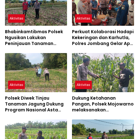
Aktivitas
Aktivitas
Bhabinkamtibmas Polsek
Perkuat Kolaborasi Hadapi
Ngusikan Lakukan
Kekeringan dan Karhutla,
Peninjauan Tanaman
Polres Jombang Gelar Apel
Jagung Dalam Rangka
Siaga Bencana
Mendukung Ketahanan
Pangan
Aktivitas
Aktivitas
Polsek Diwek Tinjau
Dukung Ketahanan
Tanaman Jagung Dukung
Pangan, Polsek Mojowarno
Program Nasional Asta
melaksanakan
Cita
Pengecekan Tanaman
Jagung