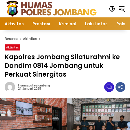
Langsung
ke
konten
Aktivitas
Prestasi
Kriminal
Lalu Lintas
Polsek
Beranda
Aktivitas
Aktivitas
Kapolres Jombang Silaturahmi ke
Dandim 0814 Jombang untuk
Perkuat Sinergitas
Humaspolresjombang
21 Januari 2025