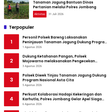
Tanaman Jagung Bantuan Dinas
Pertanian melalui Polres Jombang
Aktivitas
31 Juli 2026
Terpopuler
Personil Polsek Bareng Laksanakan
1
Peninjauan Tanaman Jagung Dukung Program
Ketahanan Pangan
1 Agustus 2026
Dukung Ketahanan Pangan, Polsek
2
Mojowarno melaksanakan Pengecekan
Tanaman Jagung
3 Agustus 2026
Polsek Diwek Tinjau Tanaman Jagung Dukung
3
Program Nasional Asta Cita
5 Agustus 2026
Perkuat Kolaborasi Hadapi Kekeringan dan
4
Karhutla, Polres Jombang Gelar Apel Siaga
Bencana
6 Agustus 2026