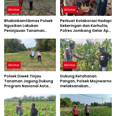
Aktivitas
Aktivitas
Bhabinkamtibmas Polsek
Perkuat Kolaborasi Hadapi
Ngusikan Lakukan
Kekeringan dan Karhutla,
Peninjauan Tanaman
Polres Jombang Gelar Apel
Jagung Dalam Rangka
Siaga Bencana
Mendukung Ketahanan
Pangan
Aktivitas
Aktivitas
Polsek Diwek Tinjau
Dukung Ketahanan
Tanaman Jagung Dukung
Pangan, Polsek Mojowarno
Program Nasional Asta
melaksanakan
Cita
Pengecekan Tanaman
Jagung