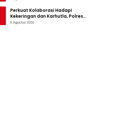
Perkuat Kolaborasi Hadapi
Kekeringan dan Karhutla, Polres
Jombang Gelar Apel Siaga
6 Agustus 2026
Bencana