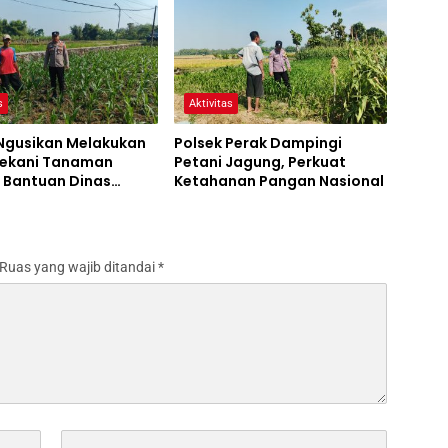
s
Aktivitas
 Ngusikan Melakukan
Polsek Perak Dampingi
ekani Tanaman
Petani Jagung, Perkuat
 Bantuan Dinas
Ketahanan Pangan Nasional
an melalui Polres
ng
Ruas yang wajib ditandai
*