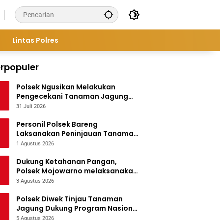
Lintas Polres
rpopuler
Polsek Ngusikan Melakukan
Pengecekani Tanaman Jagung
Bantuan Dinas Pertanian melalui
31 Juli 2026
Polres Jombang
Personil Polsek Bareng
Laksanakan Peninjauan Tanaman
Jagung Dukung Program
1 Agustus 2026
Ketahanan Pangan
Dukung Ketahanan Pangan,
Polsek Mojowarno melaksanakan
Pengecekan Tanaman Jagung
3 Agustus 2026
Polsek Diwek Tinjau Tanaman
Jagung Dukung Program Nasional
Asta Cita
5 Agustus 2026