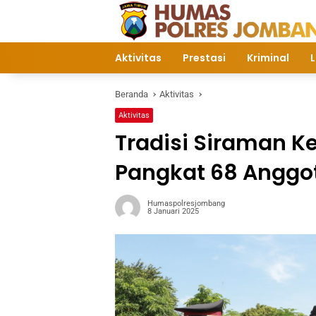
Langsung
ke
konten
Aktivitas
Prestasi
Kriminal
L
Beranda
Aktivitas
Aktivitas
Tradisi Siraman K
Pangkat 68 Anggo
Humaspolresjombang
8 Januari 2025