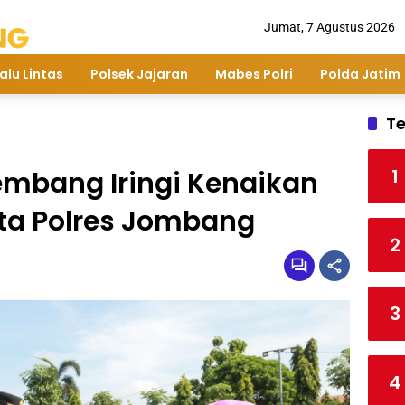
Jumat, 7 Agustus 2026
alu Lintas
Polsek Jajaran
Mabes Polri
Polda Jatim
Te
1
embang Iringi Kenaikan
ta Polres Jombang
2
3
4