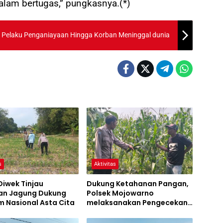
lam bertugas,” pungkasnya.(*)
us Pelaku Penganiayaan Hingga Korban Meninggal dunia
s
Aktivitas
Diwek Tinjau
Dukung Ketahanan Pangan,
n Jagung Dukung
Polsek Mojowarno
 Nasional Asta Cita
melaksanakan Pengecekan
Tanaman Jagung