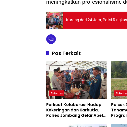
meningkatkan profesionalisme da
Kurang dari 24 Jam, Polisi Ringk
Pos Terkait
Aktivitas
Aktivita
Perkuat Kolaborasi Hadapi
Polsek 
Kekeringan dan Karhutla,
Tanama
Polres Jombang Gelar Apel
Program
Siaga Bencana