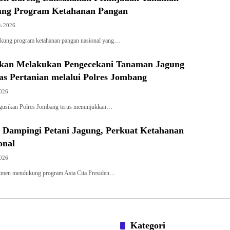
ung Program Ketahanan Pangan
s 2026
kung program ketahanan pangan nasional yang…
ikan Melakukan Pengecekani Tanaman Jagung
s Pertanian melalui Polres Jombang
2026
gusikan Polres Jombang terus menunjukkan…
k Dampingi Petani Jagung, Perkuat Ketahanan
onal
2026
n mendukung program Asta Cita Presiden…
Kategori