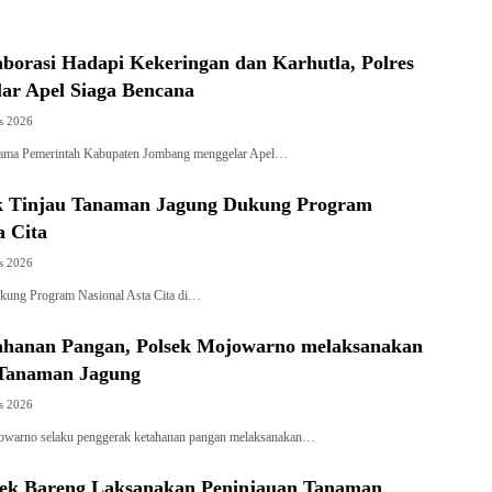
borasi Hadapi Kekeringan dan Karhutla, Polres
ar Apel Siaga Bencana
s 2026
sama Pemerintah Kabupaten Jombang menggelar Apel…
k Tinjau Tanaman Jagung Dukung Program
a Cita
s 2026
kung Program Nasional Asta Cita di…
hanan Pangan, Polsek Mojowarno melaksanakan
Tanaman Jagung
s 2026
owarno selaku penggerak ketahanan pangan melaksanakan…
lsek Bareng Laksanakan Peninjauan Tanaman