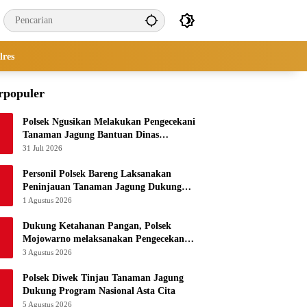
lres
rpopuler
Polsek Ngusikan Melakukan Pengecekani
Tanaman Jagung Bantuan Dinas
Pertanian melalui Polres Jombang
31 Juli 2026
Personil Polsek Bareng Laksanakan
Peninjauan Tanaman Jagung Dukung
Program Ketahanan Pangan
1 Agustus 2026
Dukung Ketahanan Pangan, Polsek
Mojowarno melaksanakan Pengecekan
Tanaman Jagung
3 Agustus 2026
Polsek Diwek Tinjau Tanaman Jagung
Dukung Program Nasional Asta Cita
5 Agustus 2026