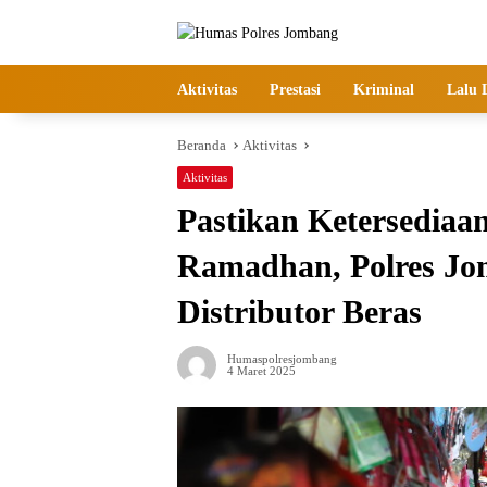
Langsung
ke
konten
Aktivitas
Prestasi
Kriminal
Lalu 
Beranda
Aktivitas
Aktivitas
Pastikan Ketersediaa
Ramadhan, Polres Jo
Distributor Beras
Humaspolresjombang
4 Maret 2025