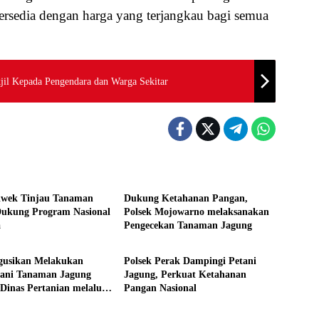
ersedia dengan harga yang terjangkau bagi semua
jil Kepada Pengendara dan Warga Sekitar
s
Aktivitas
iwek Tinjau Tanaman
Dukung Ketahanan Pangan,
Dukung Program Nasional
Polsek Mojowarno melaksanakan
a
Pengecekan Tanaman Jagung
s
Aktivitas
gusikan Melakukan
Polsek Perak Dampingi Petani
kani Tanaman Jagung
Jagung, Perkuat Ketahanan
Dinas Pertanian melalui
Pangan Nasional
ombang