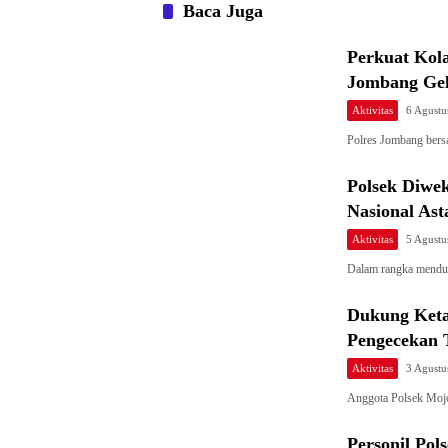
Baca Juga
Perkuat Kola
Jombang Gel
Aktivitas
6 Agustu
Polres Jombang ber
Polsek Diwe
Nasional Ast
Aktivitas
5 Agustu
Dalam rangka mendu
Dukung Keta
Pengecekan 
Aktivitas
3 Agustu
Anggota Polsek Moj
Personil Po