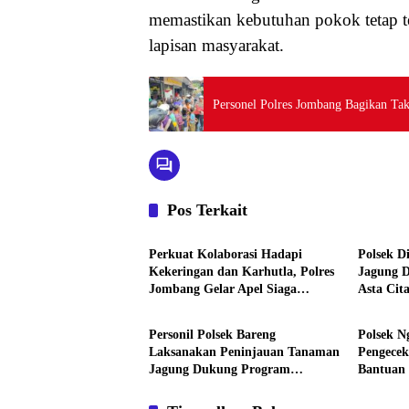
memastikan kebutuhan pokok tetap t
lapisan masyarakat.
Personel Polres Jombang Bagikan Tak
Pos Terkait
Aktivitas
Aktivita
Perkuat Kolaborasi Hadapi
Polsek D
Kekeringan dan Karhutla, Polres
Jagung 
Jombang Gelar Apel Siaga
Asta Cit
Aktivitas
Aktivita
Bencana
Personil Polsek Bareng
Polsek N
Laksanakan Peninjauan Tanaman
Pengece
Jagung Dukung Program
Bantuan 
Ketahanan Pangan
Polres J