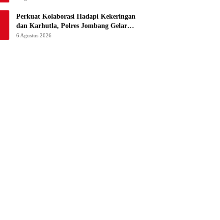
Perkuat Kolaborasi Hadapi Kekeringan
dan Karhutla, Polres Jombang Gelar
Apel Siaga Bencana
6 Agustus 2026