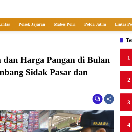
Lintas
Polsek Jajaran
Mabes Polri
Polda Jatim
Lintas Po
Te
1
n dan Harga Pangan di Bulan
mbang Sidak Pasar dan
2
3
4