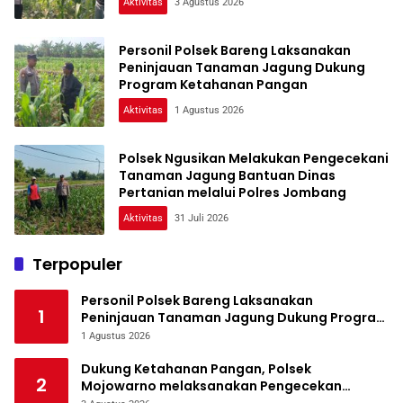
Aktivitas
3 Agustus 2026
Personil Polsek Bareng Laksanakan
Peninjauan Tanaman Jagung Dukung
Program Ketahanan Pangan
Aktivitas
1 Agustus 2026
Polsek Ngusikan Melakukan Pengecekani
Tanaman Jagung Bantuan Dinas
Pertanian melalui Polres Jombang
Aktivitas
31 Juli 2026
Terpopuler
Personil Polsek Bareng Laksanakan
1
Peninjauan Tanaman Jagung Dukung Program
Ketahanan Pangan
1 Agustus 2026
Dukung Ketahanan Pangan, Polsek
2
Mojowarno melaksanakan Pengecekan