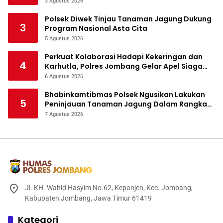
Tanaman Jagung
3 Agustus 2026
Polsek Diwek Tinjau Tanaman Jagung Dukung
3
Program Nasional Asta Cita
5 Agustus 2026
Perkuat Kolaborasi Hadapi Kekeringan dan
4
Karhutla, Polres Jombang Gelar Apel Siaga
Bencana
6 Agustus 2026
Bhabinkamtibmas Polsek Ngusikan Lakukan
5
Peninjauan Tanaman Jagung Dalam Rangka
Mendukung Ketahanan Pangan
7 Agustus 2026
Jl. KH. Wahid Hasyim No.62, Kepanjen, Kec. Jombang,
Kabupaten Jombang, Jawa Timur 61419
Kategori