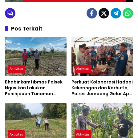
Pos Terkait
Aktivitas
Aktivitas
Bhabinkamtibmas Polsek
Perkuat Kolaborasi Hadapi
Ngusikan Lakukan
Kekeringan dan Karhutla,
Peninjauan Tanaman
Polres Jombang Gelar Apel
Jagung Dalam Rangka
Siaga Bencana
Mendukung Ketahanan
Pangan
Aktivitas
Aktivitas