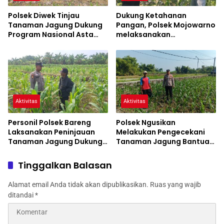
Polsek Diwek Tinjau
Dukung Ketahanan
Tanaman Jagung Dukung
Pangan, Polsek Mojowarno
Program Nasional Asta
melaksanakan
Cita
Pengecekan Tanaman
Jagung
Aktivitas
Aktivitas
Personil Polsek Bareng
Polsek Ngusikan
Laksanakan Peninjauan
Melakukan Pengecekani
Tanaman Jagung Dukung
Tanaman Jagung Bantuan
Program Ketahanan
Dinas Pertanian melalui
Pangan
Polres Jombang
Tinggalkan Balasan
Alamat email Anda tidak akan dipublikasikan.
Ruas yang wajib
ditandai
*