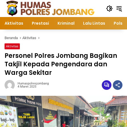
Langsung
ke
konten
Aktivitas
Prestasi
Kriminal
Lalu Lintas
Polsek
Beranda
Aktivitas
Aktivitas
Personel Polres Jombang Bagikan
Takjil Kepada Pengendara dan
Warga Sekitar
Humaspolresjombang
4 Maret 2025