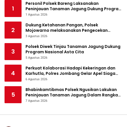
Personil Polsek Bareng Laksanakan
1
Peninjauan Tanaman Jagung Dukung Program
Ketahanan Pangan
1 Agustus 2026
Dukung Ketahanan Pangan, Polsek
2
Mojowarno melaksanakan Pengecekan
Tanaman Jagung
3 Agustus 2026
Polsek Diwek Tinjau Tanaman Jagung Dukung
3
Program Nasional Asta Cita
5 Agustus 2026
Perkuat Kolaborasi Hadapi Kekeringan dan
4
Karhutla, Polres Jombang Gelar Apel Siaga
Bencana
6 Agustus 2026
Bhabinkamtibmas Polsek Ngusikan Lakukan
5
Peninjauan Tanaman Jagung Dalam Rangka
Mendukung Ketahanan Pangan
7 Agustus 2026