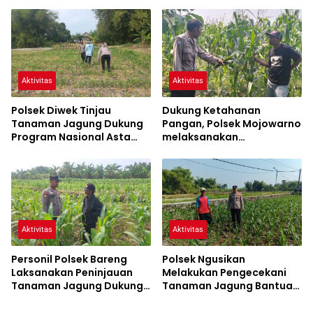
Jagung Dalam Rangka
Siaga Bencana
Mendukung Ketahanan
Pangan
Aktivitas
Aktivitas
Polsek Diwek Tinjau
Dukung Ketahanan
Tanaman Jagung Dukung
Pangan, Polsek Mojowarno
Program Nasional Asta
melaksanakan
Cita
Pengecekan Tanaman
Jagung
Aktivitas
Aktivitas
Personil Polsek Bareng
Polsek Ngusikan
Laksanakan Peninjauan
Melakukan Pengecekani
Tanaman Jagung Dukung
Tanaman Jagung Bantuan
Program Ketahanan
Dinas Pertanian melalui
Pangan
Polres Jombang