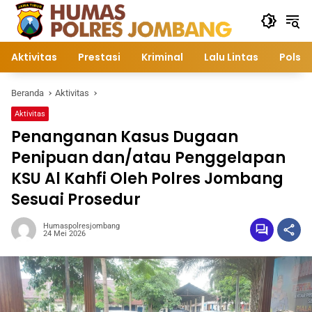
Langsung
ke
konten
Aktivitas
Prestasi
Kriminal
Lalu Lintas
Polsek
Beranda
Aktivitas
Aktivitas
Penanganan Kasus Dugaan
Penipuan dan/atau Penggelapan
KSU Al Kahfi Oleh Polres Jombang
Sesuai Prosedur
Humaspolresjombang
24 Mei 2026