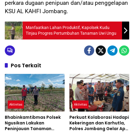
perkara dugaan penipuan dan/atau penggelapan
KSU AL KAHFI Jombang.
Manfaatkan Lahan Produktif, Kapolsek Kudu
Tinjau Progres Pertumbuhan Tanaman Uwi Ungu
Pos Terkait
Aktivitas
Aktivitas
Bhabinkamtibmas Polsek
Perkuat Kolaborasi Hadapi
Ngusikan Lakukan
Kekeringan dan Karhutla,
Peninjauan Tanaman
Polres Jombang Gelar Apel