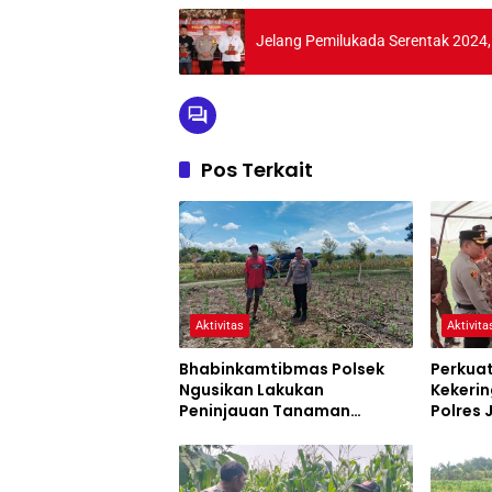
Jelang Pemilukada Serentak 2024,
Pos Terkait
Aktivitas
Aktivita
Bhabinkamtibmas Polsek
Perkua
Ngusikan Lakukan
Kekerin
Peninjauan Tanaman
Polres
Jagung Dalam Rangka
Siaga 
Mendukung Ketahanan
Pangan