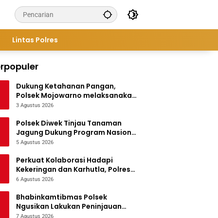
Lintas Polres
rpopuler
Dukung Ketahanan Pangan,
Polsek Mojowarno melaksanakan
Pengecekan Tanaman Jagung
3 Agustus 2026
Polsek Diwek Tinjau Tanaman
Jagung Dukung Program Nasional
Asta Cita
5 Agustus 2026
Perkuat Kolaborasi Hadapi
Kekeringan dan Karhutla, Polres
Jombang Gelar Apel Siaga
6 Agustus 2026
Bencana
Bhabinkamtibmas Polsek
Ngusikan Lakukan Peninjauan
Tanaman Jagung Dalam Rangka
7 Agustus 2026