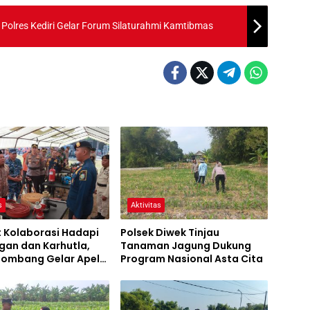
 Polres Kediri Gelar Forum Silaturahmi Kamtibmas
s
Aktivitas
t Kolaborasi Hadapi
Polsek Diwek Tinjau
gan dan Karhutla,
Tanaman Jagung Dukung
 Jombang Gelar Apel
Program Nasional Asta Cita
Bencana