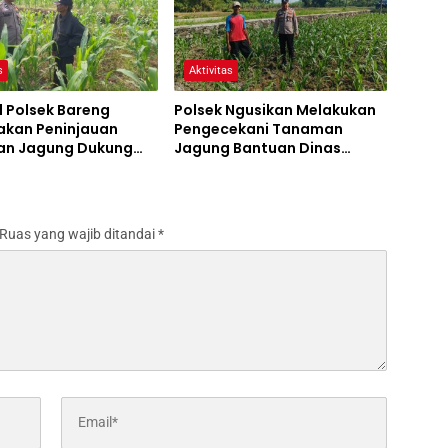
s
Aktivitas
l Polsek Bareng
Polsek Ngusikan Melakukan
akan Peninjauan
Pengecekani Tanaman
n Jagung Dukung
Jagung Bantuan Dinas
m Ketahanan Pangan
Pertanian melalui Polres
Jombang
Ruas yang wajib ditandai
*