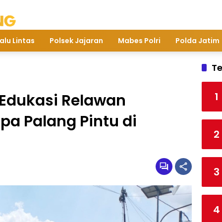
alu Lintas
Polsek Jajaran
Mabes Polri
Polda Jatim
Te
1
i Edukasi Relawan
pa Palang Pintu di
2
3
4