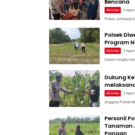
Bencana
Aktivitas
6 Agust
Polres Jombang b
Polsek Di
Program Na
Aktivitas
5 Agust
Dalam rangka men
Dukung Ke
melaksan
Aktivitas
3 Agust
Anggota Polsek M
Personil P
Tanaman 
Pangan