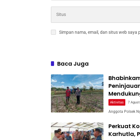
Simpan nama, email, dan situs web saya 
Baca Juga
Bhabinkam
Peninjaua
Mendukun
Aktivitas
7 Agust
Anggota Polsek Ng
Perkuat Ko
Karhutla, 