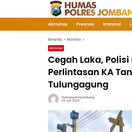
Langsung
ke
konten
Aktivitas
Prestasi
Kriminal
L
Beranda
Aktivitas
Aktivitas
Cegah Laka, Polis
Perlintasan KA Tan
Tulungagung
Humaspolresjombang
25 Juli 2024