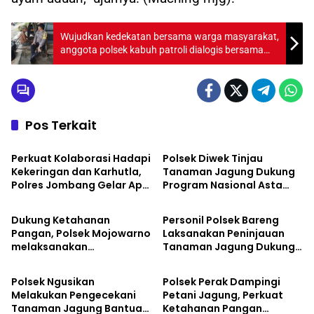
Wujudkan kedekatan bersama warga masyarakat,
anggota polsek kabuh patroli dialogis bersama
warga
Pos Terkait
Aktivitas
Aktivitas
Perkuat Kolaborasi Hadapi
Polsek Diwek Tinjau
Kekeringan dan Karhutla,
Tanaman Jagung Dukung
Polres Jombang Gelar Apel
Program Nasional Asta
Aktivitas
Aktivitas
Siaga Bencana
Cita
Dukung Ketahanan
Personil Polsek Bareng
Pangan, Polsek Mojowarno
Laksanakan Peninjauan
melaksanakan
Tanaman Jagung Dukung
Aktivitas
Aktivitas
Pengecekan Tanaman
Program Ketahanan
Jagung
Pangan
Polsek Ngusikan
Polsek Perak Dampingi
Melakukan Pengecekani
Petani Jagung, Perkuat
Tanaman Jagung Bantuan
Ketahanan Pangan