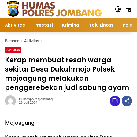
Langsung
ke
konten
Aktivitas
Prestasi
Kriminal
Lalu Lintas
Polsek
Beranda
Aktivitas
Aktivitas
Kerap membuat resah warga
sekitar Desa Dukuhmojo Polsek
mojoagung melakukan
penggerebekan judi sabung ayam
Humaspolresjombang
28 Juli 2024
Mojoagung