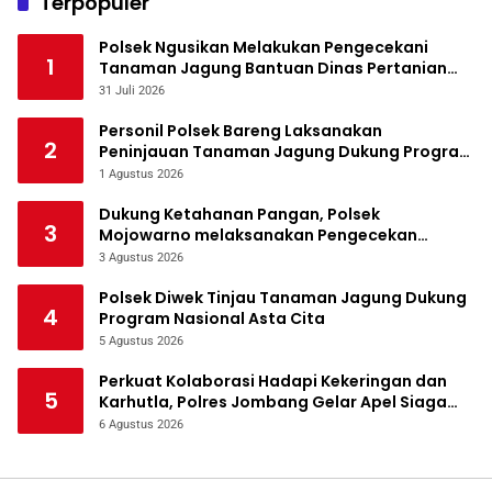
Terpopuler
Polsek Ngusikan Melakukan Pengecekani
1
Tanaman Jagung Bantuan Dinas Pertanian
melalui Polres Jombang
31 Juli 2026
Personil Polsek Bareng Laksanakan
2
Peninjauan Tanaman Jagung Dukung Program
Ketahanan Pangan
1 Agustus 2026
Dukung Ketahanan Pangan, Polsek
3
Mojowarno melaksanakan Pengecekan
Tanaman Jagung
3 Agustus 2026
Polsek Diwek Tinjau Tanaman Jagung Dukung
4
Program Nasional Asta Cita
5 Agustus 2026
Perkuat Kolaborasi Hadapi Kekeringan dan
5
Karhutla, Polres Jombang Gelar Apel Siaga
Bencana
6 Agustus 2026