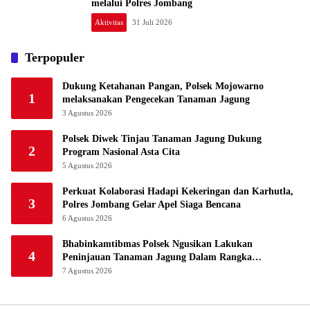
melalui Polres Jombang
Aktivitas
31 Juli 2026
Terpopuler
Dukung Ketahanan Pangan, Polsek Mojowarno
1
melaksanakan Pengecekan Tanaman Jagung
3 Agustus 2026
Polsek Diwek Tinjau Tanaman Jagung Dukung
2
Program Nasional Asta Cita
5 Agustus 2026
Perkuat Kolaborasi Hadapi Kekeringan dan Karhutla,
3
Polres Jombang Gelar Apel Siaga Bencana
6 Agustus 2026
Bhabinkamtibmas Polsek Ngusikan Lakukan
4
Peninjauan Tanaman Jagung Dalam Rangka
Mendukung Ketahanan Pangan
7 Agustus 2026