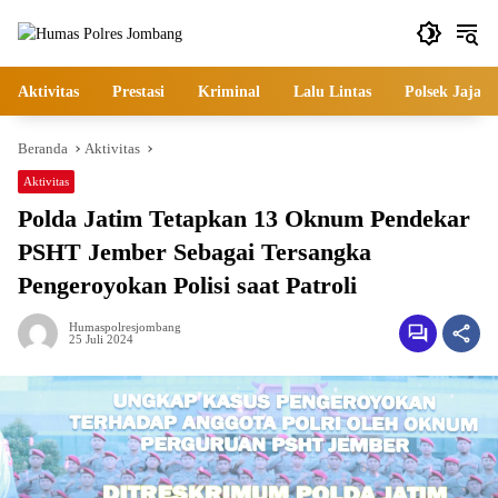
Langsung
ke
konten
Aktivitas
Prestasi
Kriminal
Lalu Lintas
Polsek Jajara
Beranda
Aktivitas
Aktivitas
Polda Jatim Tetapkan 13 Oknum Pendekar
PSHT Jember Sebagai Tersangka
Pengeroyokan Polisi saat Patroli
Humaspolresjombang
25 Juli 2024