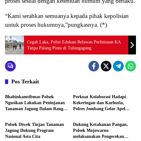
proses sesuai dengan ketentuan humum yang berlaku.
“Kami serahkan semuanya kepada pihak kepolisian
untuk proses hukumnya,”pungkasnya. (*)
Cegah Laka, Polisi Edukasi Relawan Perlintasan KA
Tanpa Palang Pintu di Tulungagung
Pos Terkait
Aktivitas
Aktivitas
Bhabinkamtibmas Polsek
Perkuat Kolaborasi Hadapi
Ngusikan Lakukan Peninjauan
Kekeringan dan Karhutla,
Tanaman Jagung Dalam Rangka
Polres Jombang Gelar Apel
Aktivitas
Aktivitas
Mendukung Ketahanan Pangan
Siaga Bencana
Polsek Diwek Tinjau Tanaman
Dukung Ketahanan Pangan,
Jagung Dukung Program
Polsek Mojowarno
Nasional Asta Cita
melaksanakan Pengecekan
Aktivitas
Aktivitas