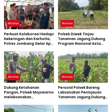
Aktivitas
Aktivitas
Perkuat Kolaborasi Hadapi
Polsek Diwek Tinjau
Kekeringan dan Karhutla,
Tanaman Jagung Dukung
Polres Jombang Gelar Apel
Program Nasional Asta
Siaga Bencana
Cita
Aktivitas
Aktivitas
Dukung Ketahanan
Personil Polsek Bareng
Pangan, Polsek Mojowarno
Laksanakan Peninjauan
melaksanakan
Tanaman Jagung Dukung
Pengecekan Tanaman
Program Ketahanan
Jagung
Pangan