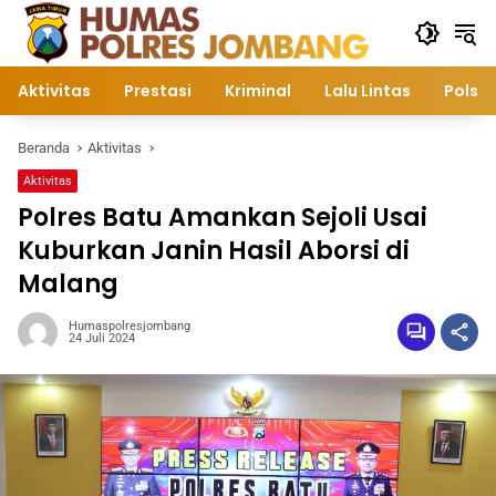
Langsung
ke
konten
Aktivitas
Prestasi
Kriminal
Lalu Lintas
Polsek
Beranda
Aktivitas
Aktivitas
Polres Batu Amankan Sejoli Usai
Kuburkan Janin Hasil Aborsi di
Malang
Humaspolresjombang
24 Juli 2024