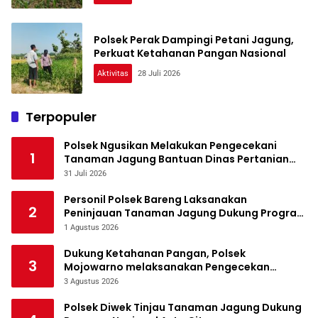
Polsek Perak Dampingi Petani Jagung,
Perkuat Ketahanan Pangan Nasional
Aktivitas
28 Juli 2026
Terpopuler
Polsek Ngusikan Melakukan Pengecekani
1
Tanaman Jagung Bantuan Dinas Pertanian
melalui Polres Jombang
31 Juli 2026
Personil Polsek Bareng Laksanakan
2
Peninjauan Tanaman Jagung Dukung Program
Ketahanan Pangan
1 Agustus 2026
Dukung Ketahanan Pangan, Polsek
3
Mojowarno melaksanakan Pengecekan
Tanaman Jagung
3 Agustus 2026
Polsek Diwek Tinjau Tanaman Jagung Dukung