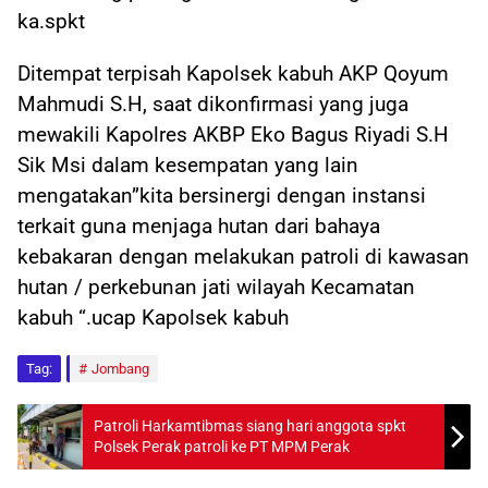
ka.spkt
Ditempat terpisah Kapolsek kabuh AKP Qoyum
Mahmudi S.H, saat dikonfirmasi yang juga
mewakili Kapolres AKBP Eko Bagus Riyadi S.H
Sik Msi dalam kesempatan yang lain
mengatakan”kita bersinergi dengan instansi
terkait guna menjaga hutan dari bahaya
kebakaran dengan melakukan patroli di kawasan
hutan / perkebunan jati wilayah Kecamatan
kabuh “.ucap Kapolsek kabuh
Tag:
Jombang
Patroli Harkamtibmas siang hari anggota spkt
Polsek Perak patroli ke PT MPM Perak