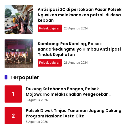
Antisipasi 3C di pertokoan Pasar Polsek
Ngusikan melaksanakan patroli di desa
keboan
Polsek Jajaran
28 Agustus 2024
Sambangi Pos Kamling, Polsek
Bandarkedungmulyo Himbau Antisipasi
Tindak Kejahatan
Polsek Jajaran
26 Agustus 2024
Terpopuler
Dukung Ketahanan Pangan, Polsek
1
Mojowarno melaksanakan Pengecekan
Tanaman Jagung
3 Agustus 2026
Polsek Diwek Tinjau Tanaman Jagung Dukung
2
Program Nasional Asta Cita
5 Agustus 2026