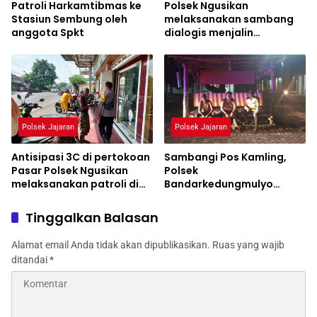
Patroli Harkamtibmas ke
Polsek Ngusikan
Stasiun Sembung oleh
melaksanakan sambang
anggota Spkt
dialogis menjalin
hubungan yang baik
dengan warga
Polsek Jajaran
Polsek Jajaran
Antisipasi 3C di pertokoan
Sambangi Pos Kamling,
Pasar Polsek Ngusikan
Polsek
melaksanakan patroli di
Bandarkedungmulyo
desa keboan
Himbau Antisipasi Tindak
Kejahatan
Tinggalkan Balasan
Alamat email Anda tidak akan dipublikasikan.
Ruas yang wajib
ditandai
*