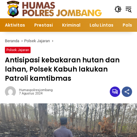
Langsung
ke
konten
Aktivitas
Prestasi
Kriminal
Lalu Lintas
Polsek
Beranda
Polsek Jajaran
Polsek Jajaran
Antisipasi kebakaran hutan dan
lahan, Polsek Kabuh lakukan
Patroli kamtibmas
Humaspolresjombang
7 Agustus 2024