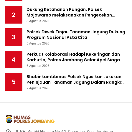
Dukung Ketahanan Pangan, Polsek
2
Mojowarno melaksanakan Pengecekan
Tanaman Jagung
3 Agustus 2026
Polsek Diwek Tinjau Tanaman Jagung Dukung
3
Program Nasional Asta Cita
5 Agustus 2026
Perkuat Kolaborasi Hadapi Kekeringan dan
4
Karhutla, Polres Jombang Gelar Apel Siaga
Bencana
6 Agustus 2026
Bhabinkamtibmas Polsek Ngusikan Lakukan
5
Peninjauan Tanaman Jagung Dalam Rangka
Mendukung Ketahanan Pangan
7 Agustus 2026
Jl. KH. Wahid Hasyim No.62, Kepanjen, Kec. Jombang,