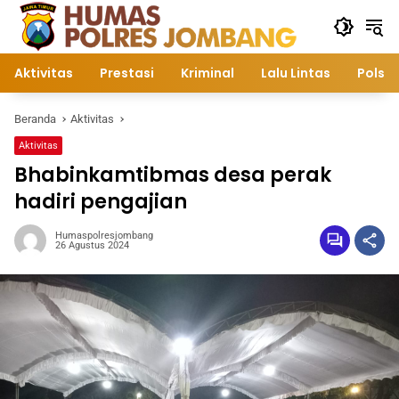
Langsung
ke
konten
Aktivitas
Prestasi
Kriminal
Lalu Lintas
Polsek
Beranda
Aktivitas
Aktivitas
Bhabinkamtibmas desa perak
hadiri pengajian
Humaspolresjombang
26 Agustus 2024