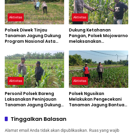
Aktivitas
Aktivitas
Polsek Diwek Tinjau
Dukung Ketahanan
Tanaman Jagung Dukung
Pangan, Polsek Mojowarno
Program Nasional Asta
melaksanakan
Cita
Pengecekan Tanaman
Jagung
Aktivitas
Aktivitas
Personil Polsek Bareng
Polsek Ngusikan
Laksanakan Peninjauan
Melakukan Pengecekani
Tanaman Jagung Dukung
Tanaman Jagung Bantuan
Program Ketahanan
Dinas Pertanian melalui
Pangan
Polres Jombang
Tinggalkan Balasan
Alamat email Anda tidak akan dipublikasikan.
Ruas yang wajib