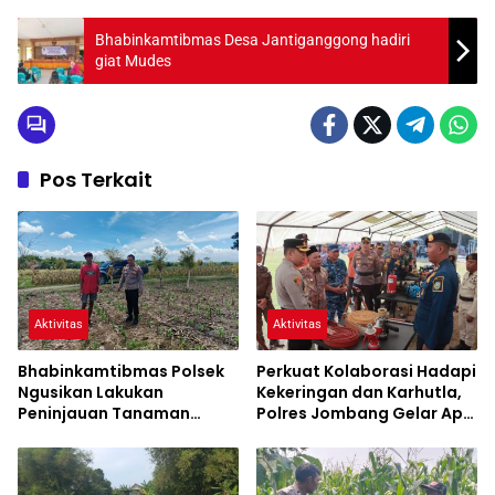
Bhabinkamtibmas Desa Jantiganggong hadiri
giat Mudes
Pos Terkait
Aktivitas
Aktivitas
Bhabinkamtibmas Polsek
Perkuat Kolaborasi Hadapi
Ngusikan Lakukan
Kekeringan dan Karhutla,
Peninjauan Tanaman
Polres Jombang Gelar Apel
Jagung Dalam Rangka
Siaga Bencana
Mendukung Ketahanan
Pangan