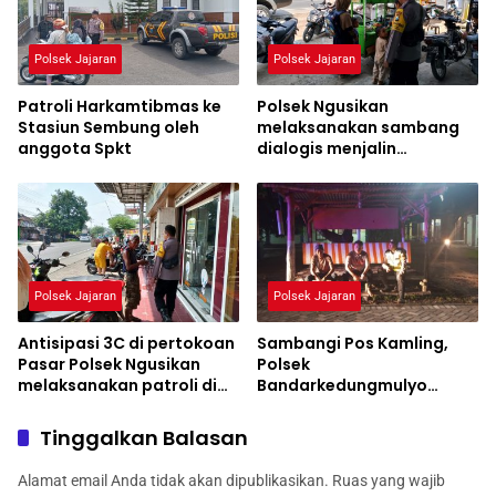
Polsek Jajaran
Polsek Jajaran
Patroli Harkamtibmas ke
Polsek Ngusikan
Stasiun Sembung oleh
melaksanakan sambang
anggota Spkt
dialogis menjalin
hubungan yang baik
dengan warga
Polsek Jajaran
Polsek Jajaran
Antisipasi 3C di pertokoan
Sambangi Pos Kamling,
Pasar Polsek Ngusikan
Polsek
melaksanakan patroli di
Bandarkedungmulyo
desa keboan
Himbau Antisipasi Tindak
Kejahatan
Tinggalkan Balasan
Alamat email Anda tidak akan dipublikasikan.
Ruas yang wajib