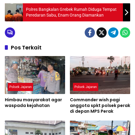
Polres Bangkalan Grebek Rumah Diduga Tempat
Peredaran Sabu, Enam Orang Diamankan
Pos Terkait
Polsek Jajaran
Polsek Jajaran
Himbau masyarakat agar
Commander wish pagi
waspada kejahatan
anggota spkt polsek perak
di depan MPS Perak