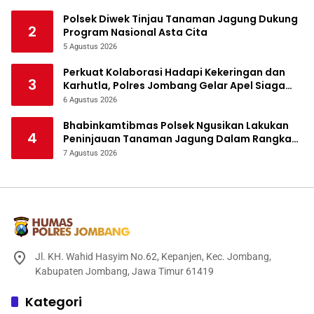
Polsek Diwek Tinjau Tanaman Jagung Dukung
2
Program Nasional Asta Cita
5 Agustus 2026
Perkuat Kolaborasi Hadapi Kekeringan dan
3
Karhutla, Polres Jombang Gelar Apel Siaga
Bencana
6 Agustus 2026
Bhabinkamtibmas Polsek Ngusikan Lakukan
4
Peninjauan Tanaman Jagung Dalam Rangka
Mendukung Ketahanan Pangan
7 Agustus 2026
Jl. KH. Wahid Hasyim No.62, Kepanjen, Kec. Jombang,
Kabupaten Jombang, Jawa Timur 61419
Kategori