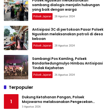
Polsek Ngusikan melaksanakan
sambang dialogis menjalin hubungan
yang baik dengan warga
Polsek Jajaran
28 Agustus 2024
Antisipasi 3C di pertokoan Pasar Polsek
Ngusikan melaksanakan patroli di desa
keboan
Polsek Jajaran
28 Agustus 2024
Sambangi Pos Kamling, Polsek
Bandarkedungmulyo Himbau Antisipasi
Tindak Kejahatan
Polsek Jajaran
26 Agustus 2024
Terpopuler
Dukung Ketahanan Pangan, Polsek
1
Mojowarno melaksanakan Pengecekan
Tanaman Jagung
3 Agustus 2026