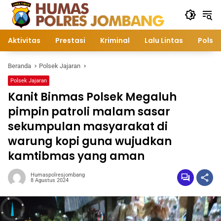
Langsung
ke
konten
Aktivitas
Prestasi
Kriminal
Lalu Lintas
Polsek
Beranda
Polsek Jajaran
Polsek Jajaran
Kanit Binmas Polsek Megaluh
pimpin patroli malam sasar
sekumpulan masyarakat di
warung kopi guna wujudkan
kamtibmas yang aman
Humaspolresjombang
8 Agustus 2024