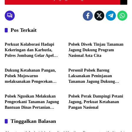
Pos Terkait
Aktivitas
Aktivitas
Perkuat Kolaborasi Hadapi
Polsek Diwek Tinjau Tanaman
Kekeringan dan Karhutla,
Jagung Dukung Program
Polres Jombang Gelar Apel
Nasional Asta Cita
Aktivitas
Aktivitas
Siaga Bencana
Dukung Ketahanan Pangan,
Personil Polsek Bareng
Polsek Mojowarno
Laksanakan Peninjauan
melaksanakan Pengecekan
Tanaman Jagung Dukung
Aktivitas
Aktivitas
Tanaman Jagung
Program Ketahanan Pangan
Polsek Ngusikan Melakukan
Polsek Perak Dampingi Petani
Pengecekani Tanaman Jagung
Jagung, Perkuat Ketahanan
Bantuan Dinas Pertanian
Pangan Nasional
melalui Polres Jombang
Tinggalkan Balasan