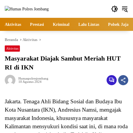
Langsung
ke
konten
Aktivitas
Prestasi
Kriminal
Lalu Lintas
Polsek Jajara
Beranda
Aktivitas
Aktivitas
Masyarakat Diajak Sambut Meriah HUT
RI di IKN
Humaspolresjombang
10 Agustus 2024
Jakarta. Tenaga Ahli Bidang Sosial dan Budaya Ibu
Kota Nusantara (IKN), Andresius Namsi, mengajak
masyarakat Indonesia, khususnya masyarakat
Kalimantan mensyukuri kondisi saat ini, di mana roda