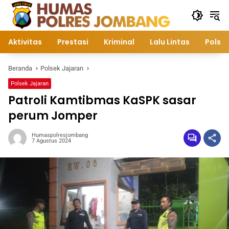
Langsung
ke
konten
Aktivitas
Prestasi
Kriminal
Lalu Lintas
Polsek
Beranda
Polsek Jajaran
Polsek Jajaran
Patroli Kamtibmas KaSPK sasar
perum Jomper
Humaspolresjombang
7 Agustus 2024