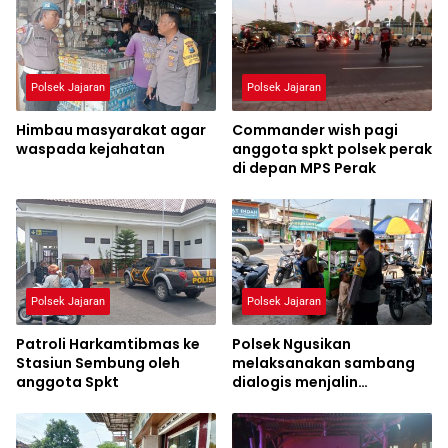
Polsek Jajaran
Polsek Jajaran
Himbau masyarakat agar
Commander wish pagi
waspada kejahatan
anggota spkt polsek perak
di depan MPS Perak
Polsek Jajaran
Polsek Jajaran
Patroli Harkamtibmas ke
Polsek Ngusikan
Stasiun Sembung oleh
melaksanakan sambang
anggota Spkt
dialogis menjalin
hubungan yang baik
dengan warga