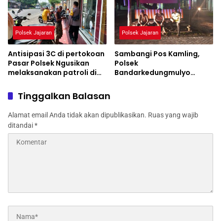
Polsek Jajaran
Polsek Jajaran
Antisipasi 3C di pertokoan
Sambangi Pos Kamling,
Pasar Polsek Ngusikan
Polsek
melaksanakan patroli di
Bandarkedungmulyo
desa keboan
Himbau Antisipasi Tindak
Kejahatan
Tinggalkan Balasan
Alamat email Anda tidak akan dipublikasikan.
Ruas yang wajib
ditandai
*