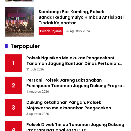
Sambangi Pos Kamling, Polsek
Bandarkedungmulyo Himbau Antisipasi
Tindak Kejahatan
Polsek Jajaran
26 Agustus 2024
Terpopuler
Polsek Ngusikan Melakukan Pengecekani
1
Tanaman Jagung Bantuan Dinas Pertanian
melalui Polres Jombang
31 Juli 2026
Personil Polsek Bareng Laksanakan
2
Peninjauan Tanaman Jagung Dukung Program
Ketahanan Pangan
1 Agustus 2026
Dukung Ketahanan Pangan, Polsek
3
Mojowarno melaksanakan Pengecekan
Tanaman Jagung
3 Agustus 2026
Polsek Diwek Tinjau Tanaman Jagung Dukung
4
Program Nasional Asta Cita