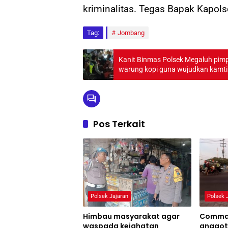
kriminalitas. Tegas Bapak Kapol
Tag:
Jombang
Kanit Binmas Polsek Megaluh pimp
warung kopi guna wuju
Pos Terkait
Polsek Jajaran
Polsek 
Himbau masyarakat agar
Comman
waspada kejahatan
anggot