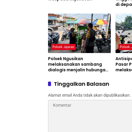
di dep
Polsek Jajaran
Polsek 
Polsek Ngusikan
Antisip
melaksanakan sambang
Pasar P
dialogis menjalin hubungan
melaksa
yang baik dengan warga
desa k
Tinggalkan Balasan
Alamat email Anda tidak akan dipublikasikan.