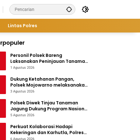
Lintas Polres
rpopuler
Personil Polsek Bareng
Laksanakan Peninjauan Tanaman
Jagung Dukung Program
1 Agustus 2026
Ketahanan Pangan
Dukung Ketahanan Pangan,
Polsek Mojowarno melaksanakan
Pengecekan Tanaman Jagung
3 Agustus 2026
Polsek Diwek Tinjau Tanaman
Jagung Dukung Program Nasional
Asta Cita
5 Agustus 2026
Perkuat Kolaborasi Hadapi
Kekeringan dan Karhutla, Polres
Jombang Gelar Apel Siaga
6 Agustus 2026