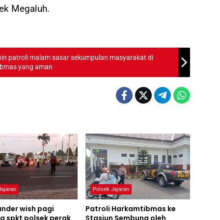
sek Megaluh.
in patroli malam sasar sekumpulan masyarakat di
dkan kamtibmas yang aman
Jajaran
Polsek Jajaran
der wish pagi
Patroli Harkamtibmas ke
a spkt polsek perak
Stasiun Sembung oleh