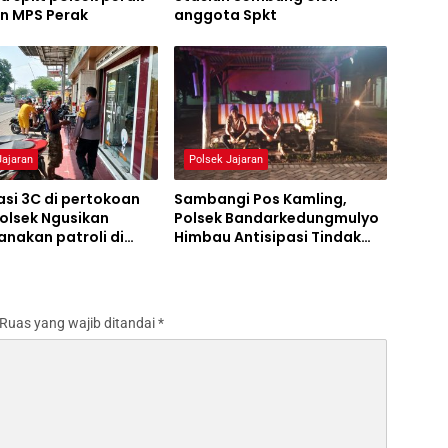
an MPS Perak
anggota Spkt
Jajaran
Polsek Jajaran
asi 3C di pertokoan
Sambangi Pos Kamling,
olsek Ngusikan
Polsek Bandarkedungmulyo
nakan patroli di
Himbau Antisipasi Tindak
eboan
Kejahatan
Ruas yang wajib ditandai
*