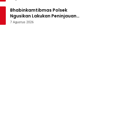
Bencana
Bhabinkamtibmas Polsek
Ngusikan Lakukan Peninjauan
Tanaman Jagung Dalam Rangka
7 Agustus 2026
Mendukung Ketahanan Pangan