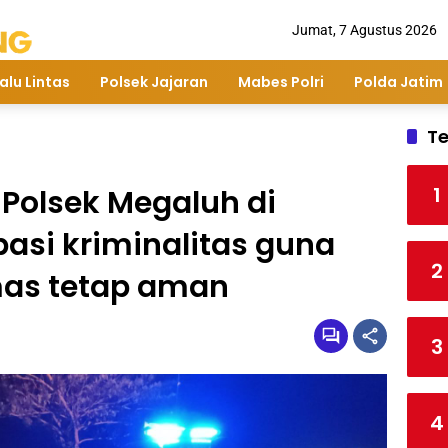
Jumat, 7 Agustus 2026
alu Lintas
Polsek Jajaran
Mabes Polri
Polda Jatim
Te
1
n Polsek Megaluh di
pasi kriminalitas guna
2
as tetap aman
3
4