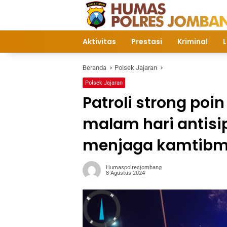
Langsung
ke
konten
Aktivitas
Prestasi
Kriminal
L
Beranda
Polsek Jajaran
Polsek Jajaran
Patroli strong poi
malam hari antisi
menjaga kamtibm
Humaspolresjombang
8 Agustus 2024