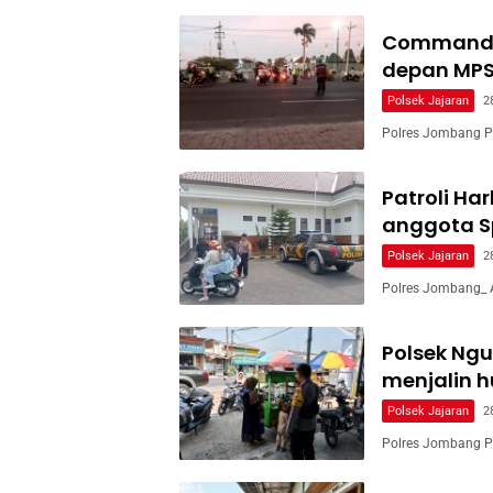
Commander
depan MPS
Polsek Jajaran
2
Polres Jombang Po
Patroli H
anggota S
Polsek Jajaran
2
Polres Jombang_ A
Polsek Ng
menjalin 
Polsek Jajaran
2
Polres Jombang P