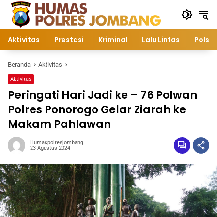
Langsung
ke
konten
Aktivitas
Prestasi
Kriminal
Lalu Lintas
Polsek
Beranda
Aktivitas
Aktivitas
Peringati Hari Jadi ke – 76 Polwan
Polres Ponorogo Gelar Ziarah ke
Makam Pahlawan
Humaspolresjombang
23 Agustus 2024