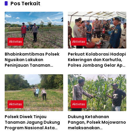
Pos Terkait
Aktivitas
Aktivitas
Bhabinkamtibmas Polsek
Perkuat Kolaborasi Hadapi
Ngusikan Lakukan
Kekeringan dan Karhutla,
Peninjauan Tanaman
Polres Jombang Gelar Apel
Jagung Dalam Rangka
Siaga Bencana
Mendukung Ketahanan
Pangan
Aktivitas
Aktivitas
Polsek Diwek Tinjau
Dukung Ketahanan
Tanaman Jagung Dukung
Pangan, Polsek Mojowarno
Program Nasional Asta
melaksanakan