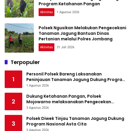
Program Ketahanan Pangan
Aktivitas
1 Agustus 2026
Polsek Ngusikan Melakukan Pengecekani
Tanaman Jagung Bantuan Dinas
Pertanian melalui Polres Jombang
Aktivitas
31 Juli 2026
Terpopuler
Personil Polsek Bareng Laksanakan
1
Peninjauan Tanaman Jagung Dukung Program
Ketahanan Pangan
1 Agustus 2026
Dukung Ketahanan Pangan, Polsek
2
Mojowarno melaksanakan Pengecekan
Tanaman Jagung
3 Agustus 2026
Polsek Diwek Tinjau Tanaman Jagung Dukung
3
Program Nasional Asta Cita
5 Agustus 2026