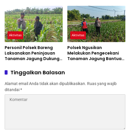
Cita
Pengecekan Tanaman
Jagung
Aktivitas
Aktivitas
Personil Polsek Bareng
Polsek Ngusikan
Laksanakan Peninjauan
Melakukan Pengecekani
Tanaman Jagung Dukung
Tanaman Jagung Bantuan
Program Ketahanan
Dinas Pertanian melalui
Pangan
Polres Jombang
Tinggalkan Balasan
Alamat email Anda tidak akan dipublikasikan.
Ruas yang wajib
ditandai
*