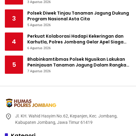
Tanaman Jagung
3 Agustus 2026
Polsek Diwek Tinjau Tanaman Jagung Dukung
3
Program Nasional Asta Cita
5 Agustus 2026
Perkuat Kolaborasi Hadapi Kekeringan dan
4
Karhutla, Polres Jombang Gelar Apel Siaga
Bencana
6 Agustus 2026
Bhabinkamtibmas Polsek Ngusikan Lakukan
5
Peninjauan Tanaman Jagung Dalam Rangka
Mendukung Ketahanan Pangan
7 Agustus 2026
Jl. KH. Wahid Hasyim No.62, Kepanjen, Kec. Jombang,
Kabupaten Jombang, Jawa Timur 61419
Kategori