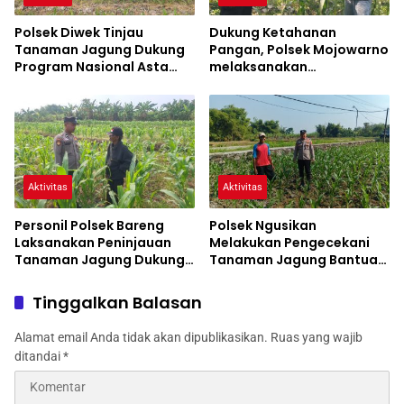
Polsek Diwek Tinjau
Dukung Ketahanan
Tanaman Jagung Dukung
Pangan, Polsek Mojowarno
Program Nasional Asta
melaksanakan
Cita
Pengecekan Tanaman
Jagung
Aktivitas
Aktivitas
Personil Polsek Bareng
Polsek Ngusikan
Laksanakan Peninjauan
Melakukan Pengecekani
Tanaman Jagung Dukung
Tanaman Jagung Bantuan
Program Ketahanan
Dinas Pertanian melalui
Pangan
Polres Jombang
Tinggalkan Balasan
Alamat email Anda tidak akan dipublikasikan.
Ruas yang wajib
ditandai
*