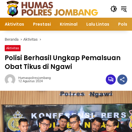
Langsung
ke
konten
Aktivitas
Prestasi
Kriminal
Lalu Lintas
Polsek
Beranda
Aktivitas
Aktivitas
Polisi Berhasil Ungkap Pemalsuan
Obat Tikus di Ngawi
Humaspolresjombang
12 Agustus 2024