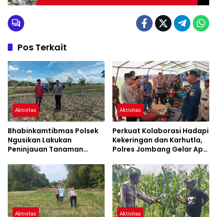
dan Didukung Asesor Berpengalaman
Pos Terkait
Aktivitas
Aktivitas
Bhabinkamtibmas Polsek
Perkuat Kolaborasi Hadapi
Ngusikan Lakukan
Kekeringan dan Karhutla,
Peninjauan Tanaman
Polres Jombang Gelar Apel
Jagung Dalam Rangka
Siaga Bencana
Mendukung Ketahanan
Pangan
Aktivitas
Aktivitas