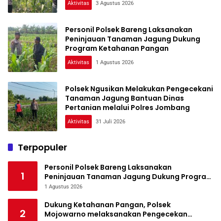
Aktivitas
3 Agustus 2026
Personil Polsek Bareng Laksanakan
Peninjauan Tanaman Jagung Dukung
Program Ketahanan Pangan
Aktivitas
1 Agustus 2026
Polsek Ngusikan Melakukan Pengecekani
Tanaman Jagung Bantuan Dinas
Pertanian melalui Polres Jombang
Aktivitas
31 Juli 2026
Terpopuler
Personil Polsek Bareng Laksanakan
1
Peninjauan Tanaman Jagung Dukung Program
Ketahanan Pangan
1 Agustus 2026
Dukung Ketahanan Pangan, Polsek
2
Mojowarno melaksanakan Pengecekan