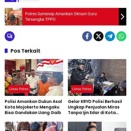
Polres Sumenep Amankan Oknum Guru
Tersangka TPPO
Pos Terkait
Lintas Polres
Lintas Polres
Polisi Amankan Dukun Asal
Gelar KRYD Polisi Berhasil
Kota Mojokerto Mengaku
Ungkap Penjualan Miras
Bisa Gandakan Uang Gaib
Tanpa Ijin Edar di Kota
Malang