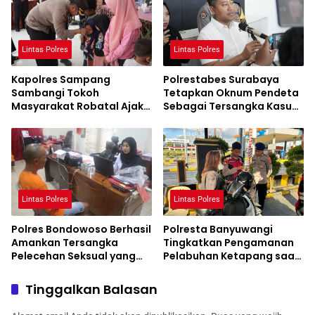
Lintas Polres
Lintas Polres
Kapolres Sampang
Polrestabes Surabaya
Sambangi Tokoh
Tetapkan Oknum Pendeta
Masyarakat Robatal Ajak
Sebagai Tersangka Kasus
Wujudkan Pilkada 2024
KDRT
Sejuk dan Damai
Lintas Polres
Lintas Polres
Polres Bondowoso Berhasil
Polresta Banyuwangi
Amankan Tersangka
Tingkatkan Pengamanan
Pelecehan Seksual yang
Pelabuhan Ketapang saat
Terekam CCTV
KTT IAF di Bali
Tinggalkan Balasan