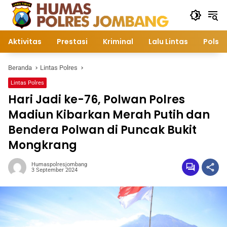
Langsung
ke
konten
Aktivitas
Prestasi
Kriminal
Lalu Lintas
Polsek
Beranda
Lintas Polres
Lintas Polres
Hari Jadi ke-76, Polwan Polres
Madiun Kibarkan Merah Putih dan
Bendera Polwan di Puncak Bukit
Mongkrang
Humaspolresjombang
3 September 2024