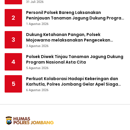
melalui Polres Jombang
31 Juli 2026
Personil Polsek Bareng Laksanakan
2
Peninjauan Tanaman Jagung Dukung Program
Ketahanan Pangan
1 Agustus 2026
Dukung Ketahanan Pangan, Polsek
3
Mojowarno melaksanakan Pengecekan
Tanaman Jagung
3 Agustus 2026
Polsek Diwek Tinjau Tanaman Jagung Dukung
4
Program Nasional Asta Cita
5 Agustus 2026
Perkuat Kolaborasi Hadapi Kekeringan dan
5
Karhutla, Polres Jombang Gelar Apel Siaga
Bencana
6 Agustus 2026