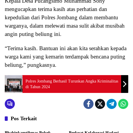
Kepala Desa Pucangsimo Muhammad Sony
mengucapkan terima kasih atas perhatian dan
kepedulian dari Polres Jombang dalam membantu
warganya, dalam melewati masa sulit akibat musibah
angin puting beliung ini.
“Terima kasih. Bantuan ini akan kita serahkan kepada
warga kami yang kemarin terdampak bencana puting
beliung,” pungkasnya.
Polres Jombang Berhasil Turunkan Angka Kriminalitas
di Tahun 2024
Pos Terkait
Aktivitas
Aktivitas
Bhabinkamtibmas Polsek
Perkuat Kolaborasi Hadapi