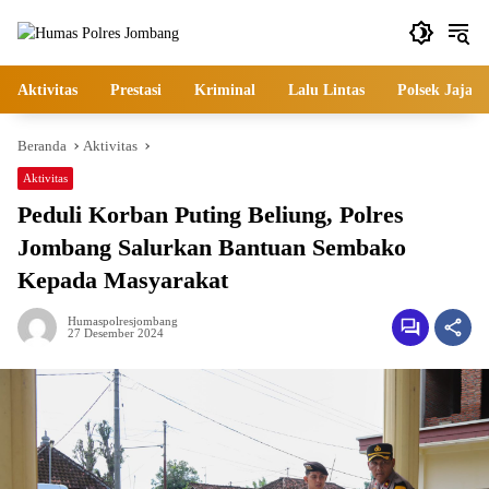
Langsung
ke
konten
Aktivitas
Prestasi
Kriminal
Lalu Lintas
Polsek Jajara
Beranda
Aktivitas
Aktivitas
Peduli Korban Puting Beliung, Polres
Jombang Salurkan Bantuan Sembako
Kepada Masyarakat
Humaspolresjombang
27 Desember 2024