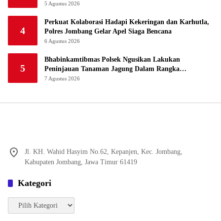
5 Agustus 2026
Perkuat Kolaborasi Hadapi Kekeringan dan Karhutla,
4
Polres Jombang Gelar Apel Siaga Bencana
6 Agustus 2026
Bhabinkamtibmas Polsek Ngusikan Lakukan
5
Peninjauan Tanaman Jagung Dalam Rangka
Mendukung Ketahanan Pangan
7 Agustus 2026
Jl. KH. Wahid Hasyim No.62, Kepanjen, Kec. Jombang,
Kabupaten Jombang, Jawa Timur 61419
Kategori
Kategori