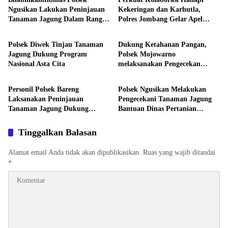
Ngusikan Lakukan Peninjauan
Kekeringan dan Karhutla,
Tanaman Jagung Dalam Rangka
Polres Jombang Gelar Apel
Aktivitas
Aktivitas
Mendukung Ketahanan Pangan
Siaga Bencana
Polsek Diwek Tinjau Tanaman
Dukung Ketahanan Pangan,
Jagung Dukung Program
Polsek Mojowarno
Nasional Asta Cita
melaksanakan Pengecekan
Aktivitas
Aktivitas
Tanaman Jagung
Personil Polsek Bareng
Polsek Ngusikan Melakukan
Laksanakan Peninjauan
Pengecekani Tanaman Jagung
Tanaman Jagung Dukung
Bantuan Dinas Pertanian
Program Ketahanan Pangan
melalui Polres Jombang
Tinggalkan Balasan
Alamat email Anda tidak akan dipublikasikan.
Ruas yang wajib ditandai
*