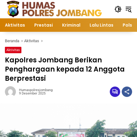
Langsung
ke
konten
Aktivitas
Prestasi
Kriminal
Lalu Lintas
Polsek
Beranda
Aktivitas
Aktivitas
Kapolres Jombang Berikan
Penghargaan kepada 12 Anggota
Berprestasi
Humaspolresjombang
9 Desember 2025