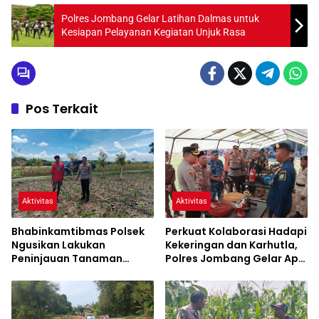
Polres Jombang Gelar Latihan Dalmas untuk
Kesiapan Pelayanan Kegiatan Unjuk Rasa
Pos Terkait
Aktivitas
Aktivitas
Bhabinkamtibmas Polsek
Perkuat Kolaborasi Hadapi
Ngusikan Lakukan
Kekeringan dan Karhutla,
Peninjauan Tanaman
Polres Jombang Gelar Apel
Jagung Dalam Rangka
Siaga Bencana
Mendukung Ketahanan
Pangan