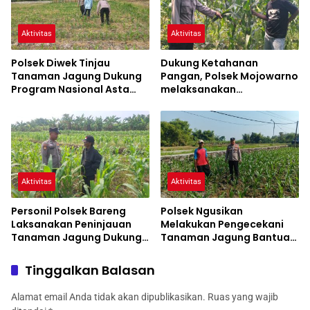
Aktivitas
Aktivitas
Polsek Diwek Tinjau
Dukung Ketahanan
Tanaman Jagung Dukung
Pangan, Polsek Mojowarno
Program Nasional Asta
melaksanakan
Cita
Pengecekan Tanaman
Jagung
Aktivitas
Aktivitas
Personil Polsek Bareng
Polsek Ngusikan
Laksanakan Peninjauan
Melakukan Pengecekani
Tanaman Jagung Dukung
Tanaman Jagung Bantuan
Program Ketahanan
Dinas Pertanian melalui
Pangan
Polres Jombang
Tinggalkan Balasan
Alamat email Anda tidak akan dipublikasikan.
Ruas yang wajib