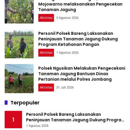
Mojowarno melaksanakan Pengecekan
Tanaman Jagung
Aktivitas
3 Agustus 2026
Personil Polsek Bareng Laksanakan
Peninjauan Tanaman Jagung Dukung
Program Ketahanan Pangan
Aktivitas
1 Agustus 2026
Polsek Ngusikan Melakukan Pengecekani
Tanaman Jagung Bantuan Dinas
Pertanian melalui Polres Jombang
Aktivitas
31 Juli 2026
Terpopuler
Personil Polsek Bareng Laksanakan
1
Peninjauan Tanaman Jagung Dukung Program
Ketahanan Pangan
1 Agustus 2026