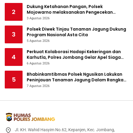
Dukung Ketahanan Pangan, Polsek
2
Mojowarno melaksanakan Pengecekan
Tanaman Jagung
3 Agustus 2026
Polsek Diwek Tinjau Tanaman Jagung Dukung
3
Program Nasional Asta Cita
5 Agustus 2026
Perkuat Kolaborasi Hadapi Kekeringan dan
4
Karhutla, Polres Jombang Gelar Apel Siaga
Bencana
6 Agustus 2026
Bhabinkamtibmas Polsek Ngusikan Lakukan
5
Peninjauan Tanaman Jagung Dalam Rangka
Mendukung Ketahanan Pangan
7 Agustus 2026
Jl. KH. Wahid Hasyim No.62, Kepanjen, Kec. Jombang,