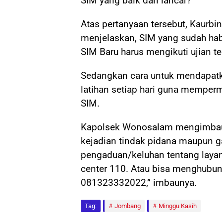
SIM yang baik dan lancar?
Atas pertanyaan tersebut, Kaurbin
menjelaskan, SIM yang sudah habi
SIM Baru harus mengikuti ujian te
Sedangkan cara untuk mendapatk
latihan setiap hari guna memper
SIM.
Kapolsek Wonosalam mengimbau,
kejadian tindak pidana maupun 
pengaduan/keluhan tentang layan
center 110. Atau bisa menghubu
081323332022,” imbaunya.
Tag:
Jombang
Minggu Kasih