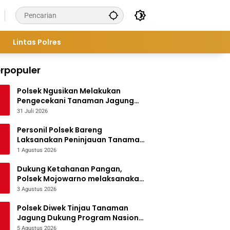
Lintas Polres
rpopuler
Polsek Ngusikan Melakukan
Pengecekani Tanaman Jagung
Bantuan Dinas Pertanian melalui
31 Juli 2026
Polres Jombang
Personil Polsek Bareng
Laksanakan Peninjauan Tanaman
Jagung Dukung Program
1 Agustus 2026
Ketahanan Pangan
Dukung Ketahanan Pangan,
Polsek Mojowarno melaksanakan
Pengecekan Tanaman Jagung
3 Agustus 2026
Polsek Diwek Tinjau Tanaman
Jagung Dukung Program Nasional
Asta Cita
5 Agustus 2026