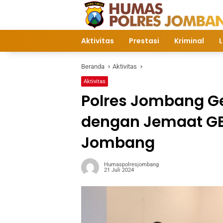
Langsung
ke
konten
Aktivitas
Prestasi
Kriminal
L
Beranda
Aktivitas
Aktivitas
Polres Jombang Ge
dengan Jemaat G
Jombang
Humaspolresjombang
21 Juli 2024