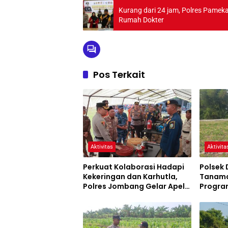
Kurang dari 24 jam, Polres Pame
Rumah Dokter
Pos Terkait
Aktivitas
Aktivita
Perkuat Kolaborasi Hadapi
Polsek 
Kekeringan dan Karhutla,
Tanama
Polres Jombang Gelar Apel
Program
Siaga Bencana