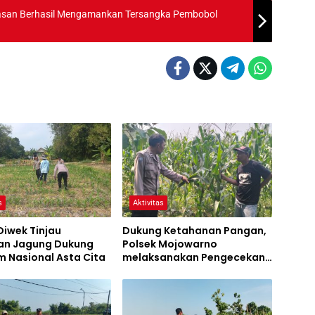
kasan Berhasil Mengamankan Tersangka Pembobol
s
Aktivitas
Diwek Tinjau
Dukung Ketahanan Pangan,
n Jagung Dukung
Polsek Mojowarno
 Nasional Asta Cita
melaksanakan Pengecekan
Tanaman Jagung