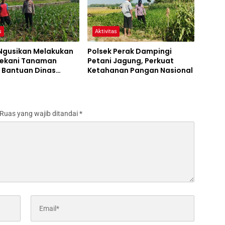
s
Aktivitas
 Ngusikan Melakukan
Polsek Perak Dampingi
ekani Tanaman
Petani Jagung, Perkuat
 Bantuan Dinas
Ketahanan Pangan Nasional
an melalui Polres
ng
Ruas yang wajib ditandai
*