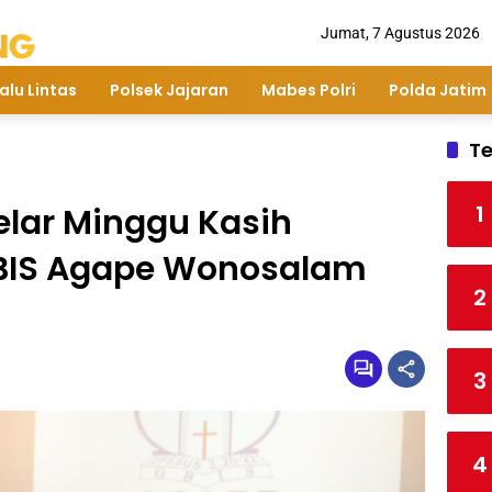
Jumat, 7 Agustus 2026
alu Lintas
Polsek Jajaran
Mabes Polri
Polda Jatim
Te
1
lar Minggu Kasih
BIS Agape Wonosalam
2
3
4