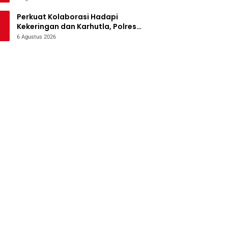
Perkuat Kolaborasi Hadapi
Kekeringan dan Karhutla, Polres
Jombang Gelar Apel Siaga
6 Agustus 2026
Bencana